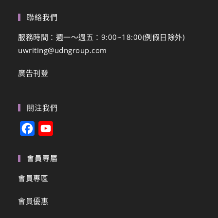
聯絡我們
服務時間：週一～週五：9:00~18:00(例假日除外)
uwriting@udngroup.com
廣告刊登
關注我們
F
Y
a
o
c
u
會員專屬
e
T
會員專區
b
u
會員優惠
o
b
o
e