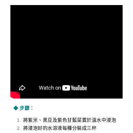
◆
步驟：
將紫米、黑豆及紫色甘藍菜置於溫水中浸泡
將浸泡好的水溶液每種分裝成三杯
小蘇打、檸檬酸分別用一湯匙加水調水溶液
用滴管吸取小蘇打水溶液和檸檬酸水溶液分
別滴入不同指示劑杯中，觀察比較差異
試試調鹽水溶液滴入指示劑杯中有什麼變化
嗎？