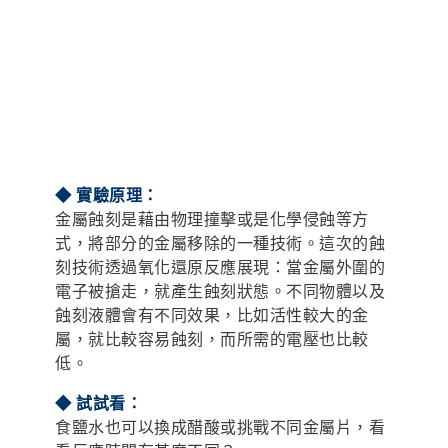
◆ 實驗原理：
金屬蝕刻是藉由物理撞擊或是化學侵蝕等方
式，將部分的金屬移除的一種技術。這次的蝕
刻技術透過氧化還原反應展現：當金屬外圍的
電子被搶走，就產生蝕刻狀態。不同物體以及
蝕刻液體會有不同效果，比如活性較大的金
屬，就比較容易蝕刻，而所需的電壓也比較
低。
◆ 試試看：
食鹽水也可以換成醋酸或挑戰不同金屬片，看
看反應時間有甚麼不同？
◆ 實驗材料：
銅片、9V電池、9V電池座、棉花棒、免洗塑膠
杯、食用鹽、絕緣膠帶、剪刀