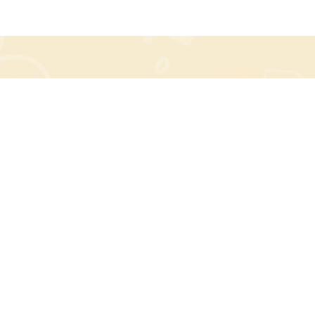
◆ 實驗原理：
會在水中分解出氫氧根離子(OH-)的物質稱作
是鹼，會在水中分解出氫離子(H+)的物質稱作
是酸，當物質碰到酸或鹼，會產生顏色變化
時，就可以當作酸鹼指示劑。