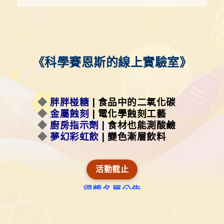
《科學賽恩斯的線上實驗室》
◆
胖胖椪糖
| 食品中的二氧化碳
◆
金屬蝕刻
| 電化學蝕刻工藝
◆
廚房指示劑
| 食材也能測酸鹼
◆
夢幻彩虹飲
| 變色漸層飲料
活動截止
得獎名單公告