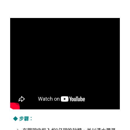
◆
步驟：
在鋼碗中裝入約1/3碗的砂糖、並以清水潤濕
將糖水加熱，至糖融化起泡
以攪拌棒沾黃豆般大小的的小蘇打快速攪拌
等待水分散失後移至濕抹布靜待糖漿膨脹