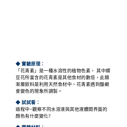
◆ 實驗原理：
「花青素」是一種水溶性的植物色素， 其中蝶
豆花所富含的花青素是其他食材的數倍，此類
漸層飲料是利用天然食材中，花青素遇到酸鹼
會變色的現象所調製。
◆ 試試看：
過程中~觀察不同水溶液與其他液體間界面的
顏色有什麼變化?
◆ 實驗材料：
雪碧、塑膠瓶、檸檬酸、食用小蘇打、細砂糖
(可依喜好先加入雪碧中)、乾燥蝶豆花、耐熱
塑膠杯、冰塊、布丁匙、攪拌棒