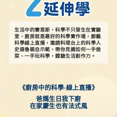
科學線上直播，邀請料理台上的科學人
史達魯親自示範，帶你見識如何一手做
菜、一手玩科學，體驗生活創作力。
《廚房中的科學-線上直播》
爸媽生日我下廚
在家慶生也有法式風
◆
講師：
史達魯
◆
日期：
11/6(六)
◆
時間：
19:30-20:30
◆
報名至
11/4(四) 18:00 止