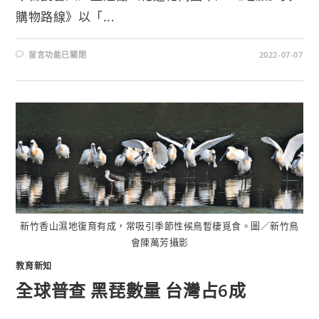
購物路線》以「...
留言功能已關閉
2022-07-07
新竹香山濕地復育有成，常吸引季節性候鳥暫棲覓食。圖／新竹鳥
會陳萬芳攝影
教育新知
全球普查 黑琵數量 台灣占6成