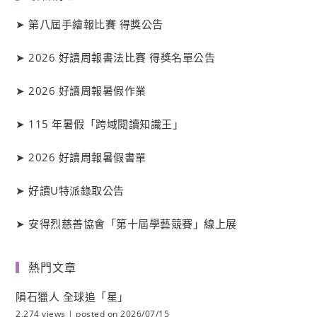
➤
第八屆手繪報比賽 得獎公告
➤
2026 好讀周報書法比賽 得獎名單公告
➤
2026 好讀周報暑假作業
➤
115 年暑假「跨域閱讀知識王」
➤
2026 好讀周報暑假書單
➤
好讀
U
特派錄取公告
➤
安得烈慈善協會「第十屆學藝競賽」線上展
熱門文章
隕石獵人 全球追「星」
2,274 views
|
posted on 2026/07/15