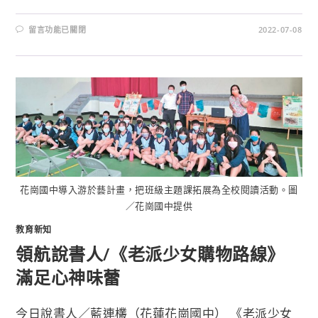
留言功能已關閉
2022-07-08
花崗國中導入游於藝計畫，把班級主題課拓展為全校閱讀活動。圖
／花崗國中提供
教育新知
領航說書人/《老派少女購物路線》
滿足心神味蕾
今日說書人／藍連欉（花蓮花崗國中） 《老派少女