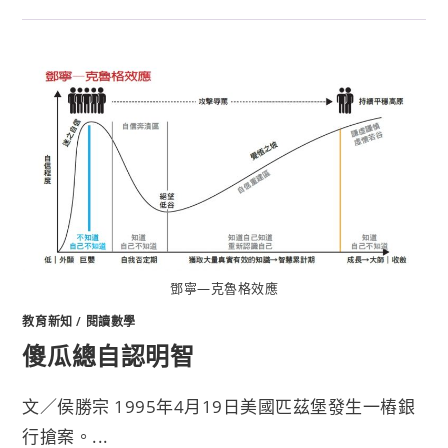
鄧寧—克魯格效應
教育新知
/
閱讀數學
傻瓜總自認明智
文／侯勝宗 1995年4月19日美國匹茲堡發生一樁銀
行搶案。...