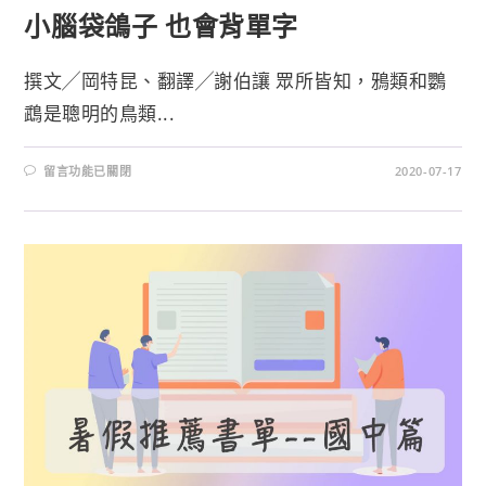
小腦袋鴿子 也會背單字
撰文╱岡特昆、翻譯╱謝伯讓 眾所皆知，鴉類和鸚
鵡是聰明的鳥類...
留言功能已關閉
2020-07-17