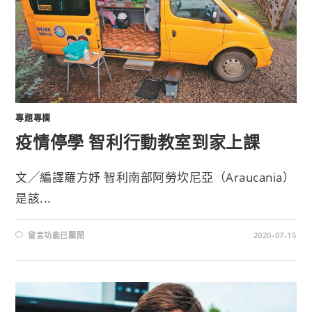
專題專欄
疫情停學 智利行動教室到家上課
文╱編譯羅方妤 智利南部阿勞坎尼亞（Araucania）
是該...
留言功能已關閉
2020-07-15