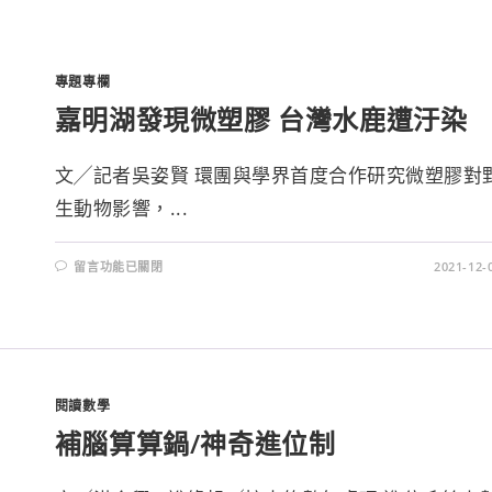
專題專欄
嘉明湖發現微塑膠 台灣水鹿遭汙染
文╱記者吳姿賢 環團與學界首度合作研究微塑膠對
生動物影響，...
留言功能已關閉
2021-12-
閱讀數學
補腦算算鍋/神奇進位制