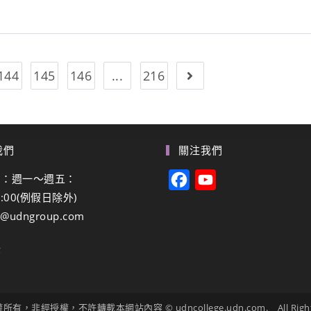
144
145
146
...
216
我們
關注我們
間：週一～週五：
F
Y
8:00(例假日除外)
a
o
g@udngroup.com
c
u
e
T
登
b
u
o
b
o
e
，非經授權，不許轉載本網站內容 © udncollege.udn.com. All Rights 