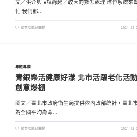
文╱洪介興 ●說緣起╱較大的數怎處理 進位系統來
忙 我們都...
留言功能已關閉
2021-12-
專題專欄
青銀樂活健康好漾 北市活躍老化活
創意爆棚
圖文／臺北市政府衛生局提供依內政部統計，臺北
為全國平均壽命...
留言功能已關閉
2021-12-