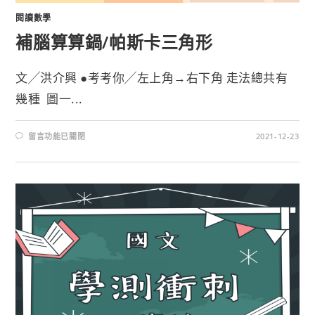
閱讀數學
補腦算算鍋/帕斯卡三角形
文╱洪介興 ●考考你╱左上角→右下角 走法總共有
幾種 圖一...
留言功能已關閉
2021-12-23