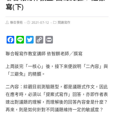
寫(下)
聯合學苑
2021-07-12
閱讀寫作
F
L
T
C
P
a
i
w
o
r
聯合報寫作教室講師 依智麒老師╱撰寫
c
n
i
p
i
e
e
t
y
n
上周談完「一核心」後，接下來便說明「二內容」與
b
t
L
t
「三避免」的精髓。
o
e
i
o
r
n
二內容：綜觀目前測驗題型，都是議題式作文，因此
k
k
在應考時，必須以「提案式寫作」回答，亦即作者表
達出對議題的理解，而理解後的回答內容會是什麼？
再來，則是如何針對不同議題維持一定的敏感度？