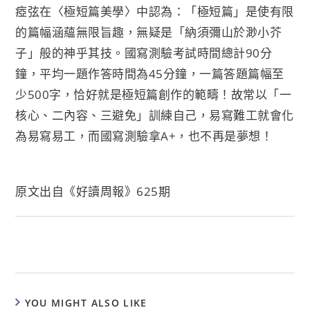
瘂弦在〈極短篇美學〉中認為：「極短篇」是使有限
的篇幅涵蘊無限旨趣，無疑是「納須彌山於渺小芥
子」般的神乎其技。國寫測驗考試時間總計90分
鐘，平均一題作答時間為45分鐘，一篇答題篇幅至
少500字，恰好就是極短篇創作的範疇！故常以「一
核心、二內容、三避免」訓練自己，易寫難工就會化
為易寫易工，而國寫測驗拿A+，也不再是夢想！
原文出自《好讀周報》625期
YOU MIGHT ALSO LIKE