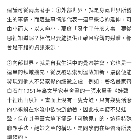
建議可從兩處著手：①外部世界。就是身處世界所發
生的事情，而這些事情能代表一連串概念的延伸，可
由小而大，以大窺小。那麼「發生了什麼大事」要從
哪裡知道呢？相信只要能提供正確且客觀的媒體，都
會是不錯的資訊來源。
②內部世界。就是自我生活中的覺察體會，它也是一
連串的領域擴充，從反覆思索到溫故知新，最後便能
發現到他人不易察覺的細微之處。例如：著名畫家齊
白石在1951年為文學家老舍畫的一張水墨畫《蛙聲
十裡出山泉》。畫面上沒有一隻青蛙，只有幾隻活潑
的小蝌蚪在水流中歡快游動著，因此根本聽不見蛙
聲，但在其畫筆意境下卻是「可聽見」的，這種特殊
聯想手法，絕妙之至的構思，是同學們在練習時所要
訓練的。