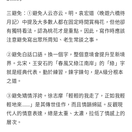
三避免：①避免人云亦云。明‧袁宏道〈晚遊六橋待
月記〉中提及大多數人都在固定時間賞梅花，但他卻
有獨特看法，認為桃花才是重點。因此，寫作時應該
注意避免寫出眾所周知、老生常談之事。
②避免白話口語。換一個字，整個意境會提升至新境
界。北宋‧王安石的「春風又綠江南岸」的「綠」字
就是經典代表。勤於練習，鍊字鍊句，是A級分根本
之道。
③避免矯情浮誇。徐志摩「輕輕的我走了，正如我輕
輕地來……」是其傳世佳作，而且情韻綿延。反觀現
代人的情意表達，總是太重、太濃，拉低了情感上的
層次。