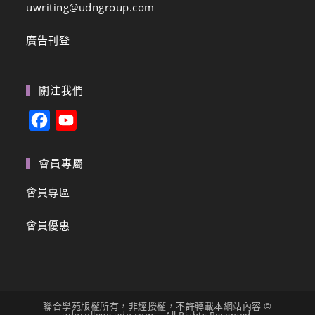
uwriting@udngroup.com
廣告刊登
關注我們
F
Y
a
o
c
u
會員專屬
e
T
會員專區
b
u
會員優惠
o
b
o
e
k
C
h
聯合學苑版權所有，非經授權，不許轉載本網站內容 ©
a