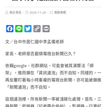
聯合學苑
2020-11-20
專題專欄
F
L
T
C
P
a
i
w
o
r
文／台中市居仁國中李孟儒老師
c
n
i
p
i
e
e
t
y
n
家長、老師是否厭煩電視台新聞已久？
b
t
L
t
o
e
i
依賴google、社群網站，可能會被其演算法「綁
o
r
n
架」，進而鎖在「資訊濾泡」而不自知。同樣的，一
k
k
再反覆盯著每小時重複的電視台新聞，亦可能被鎖進
「新聞濾泡」而不自知。
這個濾泡裡，所有新聞一率被淺碟化處理。首先，三
器新聞：密錄器（記者帶此偷拍）、監視器、行車紀