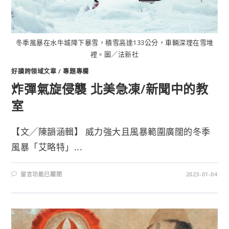
冬季風暴在水牛城降下暴雪，積雪高達133公分，車輛深埋在雪堆
裡。圖／法新社
好讀跨領域文章
/
專題專欄
炸彈氣旋侵襲 北美急凍/新聞中的教
室
【文╱陳韻涵輯】 威力強大且風暴範圍廣闊的冬季
風暴「艾略特」...
留言功能已關閉
2023-01-04