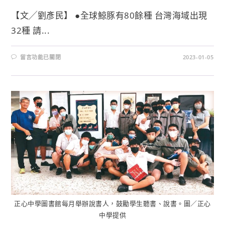
【文╱劉彥民】 ●全球鯨豚有80餘種 台灣海域出現
32種 請...
留言功能已關閉
2023-01-05
正心中學圖書館每月舉辦說書人，鼓勵學生聽書、說書。圖／正心
中學提供