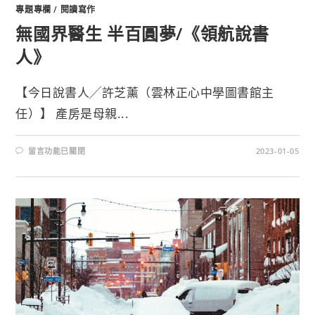
專題專欄
/
閱讀寫作
無國界醫生 半百圓夢/《領航說書
人》
【今日說書人╱許芝薰（雲林正心中學圖書館主
任）】 產房是母親...
留言功能已關閉
2023-01-05