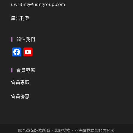
uwriting@udngroup.com
廣告刊登
關注我們
F
Y
a
o
c
u
會員專屬
e
T
會員專區
b
u
會員優惠
o
b
o
e
k
C
h
聯合學苑版權所有，非經授權，不許轉載本網站內容 ©
a