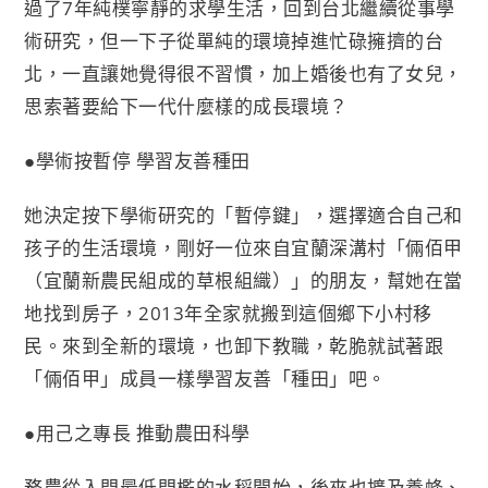
過了7年純樸寧靜的求學生活，回到台北繼續從事學
術研究，但一下子從單純的環境掉進忙碌擁擠的台
北，一直讓她覺得很不習慣，加上婚後也有了女兒，
思索著要給下一代什麼樣的成長環境？
●學術按暫停 學習友善種田
她決定按下學術研究的「暫停鍵」，選擇適合自己和
孩子的生活環境，剛好一位來自宜蘭深溝村「倆佰甲
（宜蘭新農民組成的草根組織）」的朋友，幫她在當
地找到房子，2013年全家就搬到這個鄉下小村移
民。來到全新的環境，也卸下教職，乾脆就試著跟
「倆佰甲」成員一樣學習友善「種田」吧。
●用己之專長 推動農田科學
務農從入門最低門檻的水稻開始，後來也擴及養蜂、