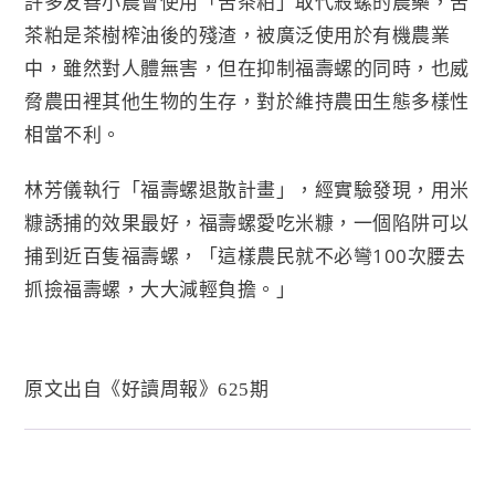
許多友善小農會使用「苦茶粕」取代殺螺的農藥，苦
茶粕是茶樹榨油後的殘渣，被廣泛使用於有機農業
中，雖然對人體無害，但在抑制福壽螺的同時，也威
脅農田裡其他生物的生存，對於維持農田生態多樣性
相當不利。
林芳儀執行「福壽螺退散計畫」，經實驗發現，用米
糠誘捕的效果最好，福壽螺愛吃米糠，一個陷阱可以
捕到近百隻福壽螺，「這樣農民就不必彎100次腰去
抓撿福壽螺，大大減輕負擔。」
原文出自《好讀周報》
期
625