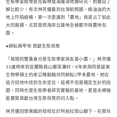
生態學家經常是在森林或海邊濕地做研究，對農田了
解比較少，有次林芳儀看到台灣航照圖，綠油油的大
地上阡陌縱橫，第一次意識到「農地」竟是占了如此
大的面積，尤其是西海岸丘陵地全被都市與農地包
圍。
●耕耘兩甲地 貢獻生態保育
「我現的雙重身分是生態學家與友善小農。」林芳儀
35歲時來到宜蘭縣員山鄉深溝村，8年來與同是留美
生物學碩士的老公陳毅翰共同耕耘2甲多農地，她在
這方田地中找到生命定位，這裡不但是穩定生計的田
園，同時也是生態學者研究實驗的基地，更是夫婦倆
能實質貢獻台灣生態保育的切入點。
林芳儀回想美國的母校位於阿帕拉契山腳下，在那兒