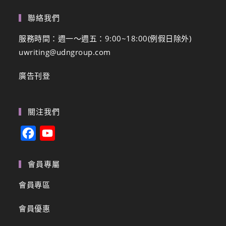
聯絡我們
服務時間：週一～週五：9:00~18:00(例假日除外)
uwriting@udngroup.com
廣告刊登
關注我們
F
Y
a
o
c
u
會員專屬
e
T
會員專區
b
u
會員優惠
o
b
o
e