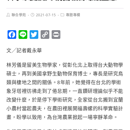
聯合學苑
2021-07-15
專題專欄
F
L
T
C
P
a
i
w
o
r
文╱記者戴永華
c
n
i
p
i
e
e
t
y
n
林芳儀是留美生物學家，從彰化北上取得台大動物學
b
t
L
t
碩士，再到美國拿野生動物保育博士，專長是研究鳥
o
e
i
類與棲地之間的關係。8年前，她覺得在台北的學術
o
r
n
象牙塔裡彷彿走到了倦怠期，一直鑽研理論似乎不能
k
k
改變什麼，於是停下學術研究，全家從台北搬到宜蘭
小農村當起農夫，在農田裡展開福壽螺的科學實驗計
畫，盼學以致用，為台灣農業掀起一場寧靜革命。