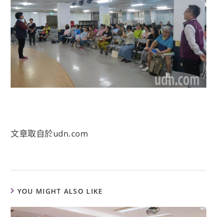
文章取自於
udn.com
YOU MIGHT ALSO LIKE