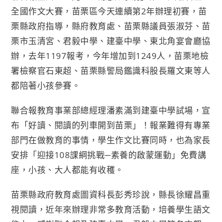
全國作文大賽，苗栗區今天連續第2年辦理初賽，苗
栗縣政府指導，縣府教育處、苗栗縣議員張淑芬、苗
栗市玉清宮、君毅中學、建臺中學、東北角宴會廳協
辦，去年1197報考，今年增加到1249人，苗栗地檢
署檢察官石東超、苗栗縣警局鑑識科股長羅文東等人
都陪著小孩參賽。
聯合報教育事業部總經理潘素滿到建臺中學試場，宣
布「好讀、閱讀的列車開到苗栗」！報業難得有專業
部門在做教育的事情，學生作文比賽同時，也為家長
安排「迎接108課綱挑戰─素養的啟蒙運動」免費講
座，小孩、大人都能有收穫。
苗栗縣政府教育處圖資科長彭秀珍說，縣長徐耀昌重
視閱讀，近年來辦理非常多教育活動，培養學生語文