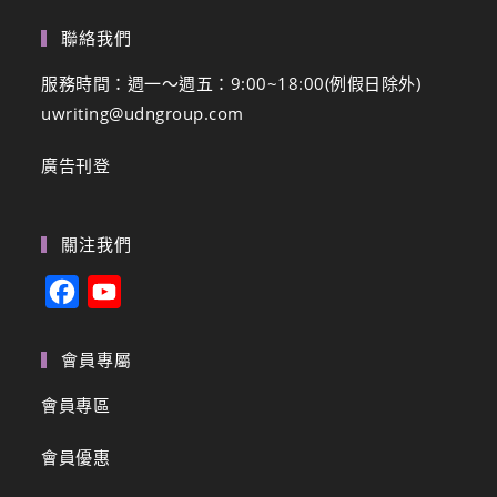
聯絡我們
服務時間：週一～週五：9:00~18:00(例假日除外)
uwriting@udngroup.com
廣告刊登
關注我們
F
Y
a
o
c
u
會員專屬
e
T
會員專區
b
u
會員優惠
o
b
o
e