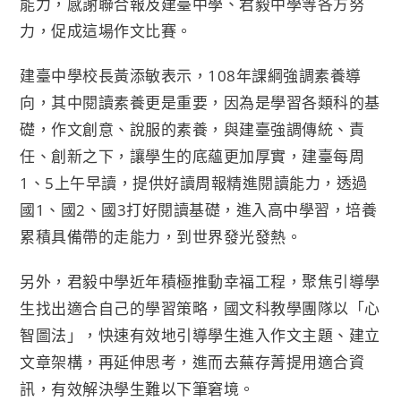
能力，感謝聯合報及建臺中學、君毅中學等各方努
力，促成這場作文比賽。
建臺中學校長黃添敏表示，108年課綱強調素養導
向，其中閱讀素養更是重要，因為是學習各類科的基
礎，作文創意、說服的素養，與建臺強調傳統、責
任、創新之下，讓學生的底蘊更加厚實，建臺每周
1、5上午早讀，提供好讀周報精進閱讀能力，透過
國1、國2、國3打好閱讀基礎，進入高中學習，培養
累積具備帶的走能力，到世界發光發熱。
另外，君毅中學近年積極推動幸福工程，聚焦引導學
生找出適合自己的學習策略，國文科教學團隊以「心
智圖法」，快速有效地引導學生進入作文主題、建立
文章架構，再延伸思考，進而去蕪存菁提用適合資
訊，有效解決學生難以下筆窘境。