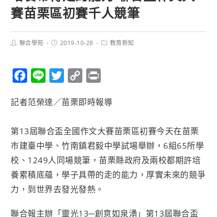
賽苗栗區初賽千人競筆
聯合學苑
2019-10-28
教育新知
F
L
T
C
P
a
i
w
o
r
記者范榮達／苗栗即時報導
c
n
i
p
i
e
e
t
y
n
第13屆聯合盃全國作文大賽苗栗區初賽今天在苗栗
b
t
L
t
市建臺中學、竹南鎮君毅中學試場舉辦，6組65所學
o
e
i
校、1249人同場競筆，
苗栗縣
政府及兩校都期許培
o
r
n
養累積底蘊，學子具帶的走的能力，厚實未來的競爭
k
k
力，到世界去發光發熱。
聯合報主辦「靈光13─創意如泉湧」第13屆聯合盃