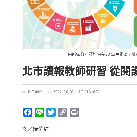
何昕家教老師如何在SDGs中閱讀、
北市讀報教師研習 從閱讀
聯合學苑
2022-06-02
教育新知
F
L
T
C
P
a
i
w
o
r
文／羅佑純
c
n
i
p
i