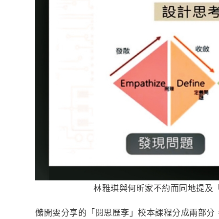
林雅琪與何昕家不約而同地提及
儲開雯分享的「閱思歷斈」校本課程分成兩部分