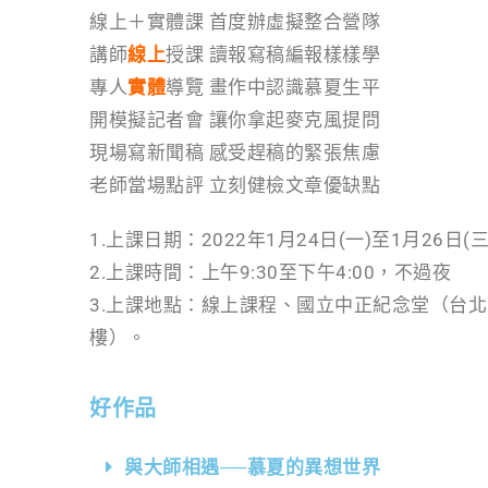
e
e
t
y
n
線上＋實體課 首度辦虛擬整合營隊
b
t
L
t
講師
線上
授課 讀報寫稿編報樣樣學
o
e
i
專人
實體
導覽 畫作中認識慕夏生平
o
r
n
開模擬記者會 讓你拿起麥克風提問
k
k
現場寫新聞稿 感受趕稿的緊張焦慮
老師當場點評 立刻健檢文章優缺點
1.上課日期：2022年1月24日(一)至1月26日(三
2.上課時間：上午9:30至下午4:00，不過夜
3.上課地點：線上課程、國立中正紀念堂（台北
樓）。
好作品
與大師相遇──慕夏的異想世界