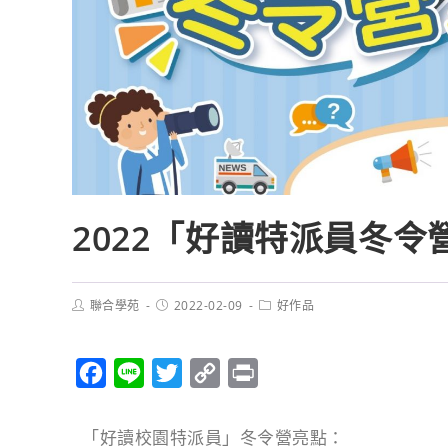
2022「好讀特派員冬令
聯合學苑
2022-02-09
好作品
F
L
T
C
P
a
i
w
o
r
c
n
i
p
i
「好讀校園特派員」冬令營亮點：