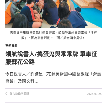
美崙國中用航海意象打造圖書館，鼓勵學生藉閱讀累積「浬程
數」，圖為聊書活動。（圖／美崙國中提供）
專題專欄
領航說書人/搗蛋鬼與乖乖牌 單車征
服蘇花公路
今日說書人╱許紫星（花蓮美崙國中閱讀課程「解讀
良鑰」及國文科...
留言功能已關閉
2022-05-25