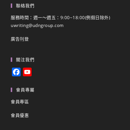
聯絡我們
服務時間：週一～週五：9:00~18:00(例假日除外)
uwriting@udngroup.com
廣告刊登
關注我們
F
Y
a
o
c
u
會員專屬
e
T
會員專區
b
u
會員優惠
o
b
o
e