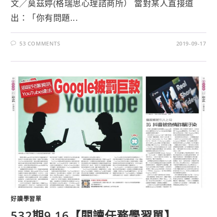
文╱莫茲婷(格瑞思心理諮商所） 當對某人直接道
出：「你有問題...
53 COMMENTS
2019-09-17
好讀學習單
532期9.16【閱讀任務學習單】