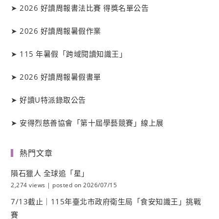
➤
2026 好讀周報書法比賽 得獎名單公告
➤
2026 好讀周報暑假作業
➤
115 年暑假「跨域閱讀知識王」
➤
2026 好讀周報暑假書單
➤
好讀
U
特派錄取公告
➤
安得烈慈善協會「第十屆學藝競賽」線上展
熱門文章
隕石獵人 全球追「星」
2,274 views
|
posted on 2026/07/15
7/13截止｜115年臺北市政府衛生局「食安知識王」挑戰
賽