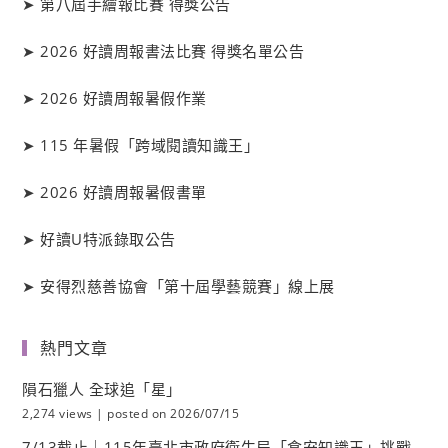
➤
第八屆手繪報比賽 得獎公告
➤
2026 好讀周報書法比賽 得獎名單公告
➤
2026 好讀周報暑假作業
➤
115 年暑假「跨域閱讀知識王」
➤
2026 好讀周報暑假書單
➤
好讀
U
特派錄取公告
➤
安得烈慈善協會「第十屆學藝競賽」線上展
熱門文章
隕石獵人 全球追「星」
2,274 views
|
posted on 2026/07/15
7/13截止｜115年臺北市政府衛生局「食安知識王」挑戰