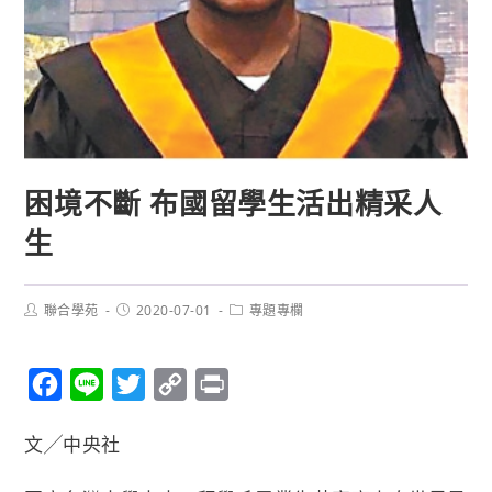
困境不斷 布國留學生活出精采人
生
聯合學苑
2020-07-01
專題專欄
F
L
T
C
P
a
i
w
o
r
文╱中央社
c
n
i
p
i
e
e
t
y
n