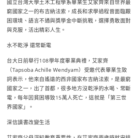
國立台灣大學土木工程學系畢業生艾家齊來自世界最
b
t
L
t
窮國家之一的布吉納法索，成長和求學過程曾面臨艱
o
e
i
困環境、語言不通與獎學金中斷挑戰，選擇勇敢面對
o
r
n
與克服，活出精彩人生。
k
k
水不乾淨 還常斷電
台大日前舉行108學年度畢業典禮，艾家齊
（Tapsoba Achille Wendyam）受邀代表畢業生致
詞表示，他來自遙遠的西非國家布吉納法索，是最窮
國家之一，出了首都，很多地方沒乾淨的水喝、常斷
電，每年因貧困導致15萬人死亡，這就是「第三世
界國家」。
深信讀書改變生活
艾家齊父母深知教育重要性，在艾家齊兩歲時就安排