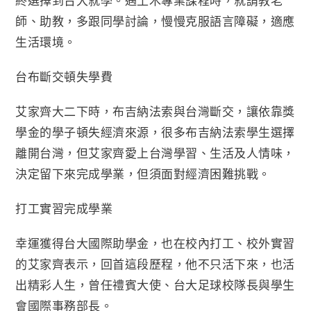
終選擇到台大就學。遇土木專業課程時，就請教老
師、助教，多跟同學討論，慢慢克服語言障礙，適應
生活環境。
台布斷交頓失學費
艾家齊大二下時，布吉納法索與台灣斷交，讓依靠獎
學金的學子頓失經濟來源，很多布吉納法索學生選擇
離開台灣，但艾家齊愛上台灣學習、生活及人情味，
決定留下來完成學業，但須面對經濟困難挑戰。
打工實習完成學業
幸運獲得台大國際助學金，也在校內打工、校外實習
的艾家齊表示，回首這段歷程，他不只活下來，也活
出精彩人生，曾任禮賓大使、台大足球校隊長與學生
會國際事務部長。