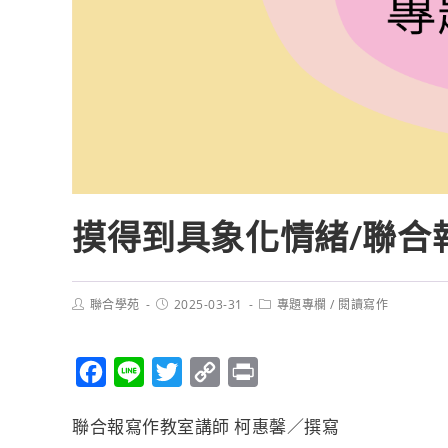
摸得到具象化情緒/聯合
聯合學苑
2025-03-31
專題專欄
/
閱讀寫作
F
L
T
C
P
a
i
w
o
r
聯合報寫作教室講師 柯惠馨／撰寫
c
n
i
p
i