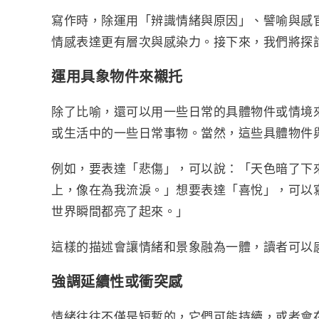
e
e
t
y
n
寫作時，除運用「辨識情緒與原因」、譬喻與感
b
t
L
t
情感表達更有層次與感染力。接下來，我們將探
o
e
i
o
r
n
運用具象物件來襯托
k
k
除了比喻，還可以用一些日常的具體物件或情境
或生活中的一些日常事物。當然，這些具體物件
例如，要表達「悲傷」，可以說：「天色暗了下
上，像在為我流淚。」想要表達「喜悅」，可以
世界瞬間都亮了起來。」
這樣的描述會讓情緒和景象融為一體，讀者可以
強調延續性或衝突感
情緒往往不僅是短暫的，它們可能持續，或者會