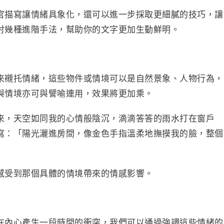
官描寫讓情緒具象化，還可以進一步採取更細膩的技巧，讓
討幾種進階手法，幫助你的文字更加生動鮮明。
來襯托情緒，這些物件或情境可以是自然景象、人物行為，
與情境亦可與譬喻連用，效果將更加乘。
來，天空如同我的心情般陰沉，滴滴答答的雨水打在窗戶
寫：「陽光灑進房間，像金色手指溫柔地撫摸我的臉，整個
感受到那個具體的情境帶來的情感影響。
在內心產生一段時間的衝突，我們可以通過強調這些情緒的