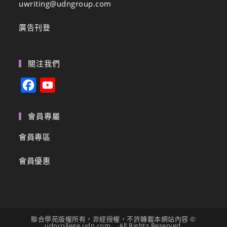
uwriting@udngroup.com
廣告刊登
關注我們
F
Y
a
o
c
u
會員專屬
e
T
會員專區
b
u
會員優惠
o
b
o
e
k
C
h
聯合學苑版權所有，非經授權，不許轉載本網站內容 ©
a
udncollege.udn.com. All Rights Reserved.