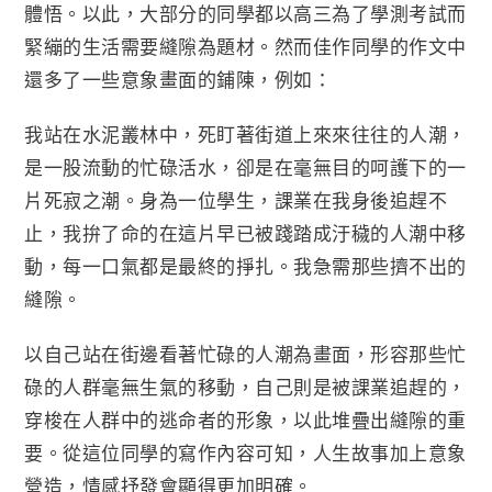
體悟。以此，大部分的同學都以高三為了學測考試而
緊繃的生活需要縫隙為題材。然而佳作同學的作文中
還多了一些意象畫面的鋪陳，例如：
我站在水泥叢林中，死盯著街道上來來往往的人潮，
是一股流動的忙碌活水，卻是在毫無目的呵護下的一
片死寂之潮。身為一位學生，課業在我身後追趕不
止，我拚了命的在這片早已被踐踏成汙穢的人潮中移
動，每一口氣都是最終的掙扎。我急需那些擠不出的
縫隙。
以自己站在街邊看著忙碌的人潮為畫面，形容那些忙
碌的人群毫無生氣的移動，自己則是被課業追趕的，
穿梭在人群中的逃命者的形象，以此堆疊出縫隙的重
要。從這位同學的寫作內容可知，人生故事加上意象
營造，情感抒發會顯得更加明確。