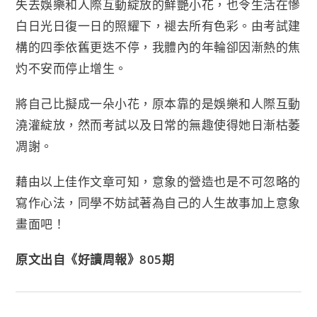
失去娛樂和人際互動綻放的鮮艷小花，也令生活在慘
白日光日復一日的照耀下，褪去所有色彩。由考試建
構的四季依舊更迭不停，我體內的年輪卻因漸熱的焦
灼不安而停止增生。
將自己比擬成一朵小花，原本靠的是娛樂和人際互動
澆灌綻放，然而考試以及日常的無趣使得她日漸枯萎
凋謝。
藉由以上佳作文章可知，意象的營造也是不可忽略的
寫作心法，同學不妨試著為自己的人生故事加上意象
畫面吧！
原文出自《好讀周報》805期