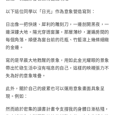
以下這位同學以「日光」作為意象營造寫到：
日出像一把快速、犀利的雕刻刀，一邊剖開黑夜，一
邊深鏤大地。陽光穿透窗簾，那層薄紗，灑遍房間的
每個角落，順便為窗台前的花瓶、竹籃滾上幾條細緻
的金邊。
寫的是早晨大地甦醒的景象，用如此金光耀眼的景象
帶出忙碌生活中沒有喘息的自己，這樣的映襯張力不
失為好的意象堆疊。
此外，關於自己的疲累也可以運用意象畫面具象呈
現。例如：
然而過於密集的讀書計畫令支撐我的身體日漸枯殘，