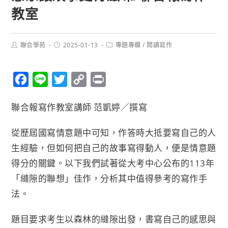
教室
聯合學苑
2025-01-13
專題專欄
/
閱讀寫作
F
L
T
C
P
a
i
w
o
r
聯合報寫作教室講師 范凱婷／撰寫
c
n
i
p
i
e
e
t
y
n
從歷屆國寫情意題中可知，作答時大抵要寫自己的人
b
t
L
t
生經驗，但如何把自己的故事寫得動人，便是情意題
o
e
i
得分的關鍵。以下我們試著從大考中心公布的113年
o
r
n
「縫隙的聯想」佳作，分析其中值得參考的寫作手
k
k
法。
題目要求考生以森林的縫隙出發，書寫自己的感思與