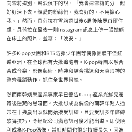
向雪莉道別，
聲淚俱下的說，「我會連雪莉的分一起
好好活下去。親愛的粉絲們，
我會好的，不用擔心
我。」然而，
具荷拉在雪莉過世後6周後陳屍首爾住
處。
具荷拉在最後一則Instagram訊息上傳一張她躺
在床上的照
片，並寫：「晚安。」
許多K-pop女團和BTS防彈少年團等偶像團體不但紅
遍亞洲，
在全球都有大批追隨者。K-pop韓團以融合
合成音樂、
影像藝術、時裝和結合挑逗和天真眼神的
整齊舞蹈動作，
抓住全世界粉絲。
然而南韓娛樂產業專家早已警告K-
pop產業光鮮亮麗
背後隱藏的黑暗面。
大批想成為偶像的南韓年輕人通
常在十幾歲出頭就開始接受訓練，
且要受訓多年磨練
歌舞技巧，令經紀公司滿意認可後才能出道。
即使順
利成為K-Pop偶像，當紅時間也很少持續長久，
因為