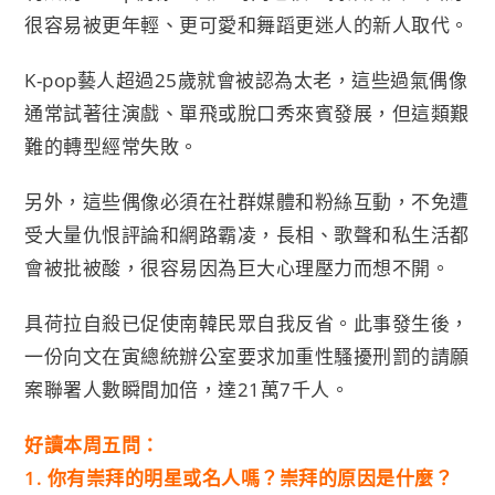
很容易被更年輕、更可愛和舞蹈更迷人的新人取代。
K-pop藝人超過25歲就會被認為太老，
這些過氣偶像
通常試著往演戲、單飛或脫口秀來賓發展，
但這類艱
難的轉型經常失敗。
另外，這些偶像必須在社群媒體和粉絲互動，
不免遭
受大量仇恨評論和網路霸凌，長相、
歌聲和私生活都
會被批被酸，很容易因為巨大心理壓力而想不開。
具荷拉自殺已促使南韓民眾自我反省。此事發生後，
一份向文在寅總統辦公室要求加重性騷擾刑罰的請願
案聯署人數瞬間
加倍，達21萬7千人。
好讀本周五問：
1. 你有崇拜的明星或名人嗎？崇拜的原因是什麼？