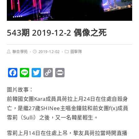
543期 2019-12-2 偶像之死
聯合學苑
2019-12-02
圖擊隊
F
L
T
C
P
a
i
w
o
r
圖片故事：
c
n
i
p
i
前韓國女團Kara成員具荷拉上月24日在住處自殺身
e
e
t
y
n
亡，
是繼27歲SHINee主唱金鐘鉉和前女團f(x)成員
b
t
L
t
雪莉（
Sulli）之後，又一名韓星輕生。
o
e
i
o
r
n
雪莉上月14日在住處上吊，摯友具荷拉當時開直播
k
k