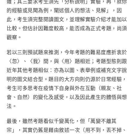
雜；其三要求考生須先「分析說明」實驗，再「就你
的經驗或見聞為例，闡述個人的想法、見解」，因
此，考生須完整閱讀圖文，並理解實驗介紹才能加以
比較。但估計因難度較高，能否成為正式考題，尚須
觀察。
若以三則預試題來推測，今年考題的難易度應折衷於
〈忽〉、〈我〉間，與〈用〉題相近；考題型態則跟
近年其他考題相似：亦為以圖、表舉例或補充文字說
明的圖文結合型。題目的大方向則仍源於日常經驗，
考生可多思考在疫情下自身與外在互動（親友、社
會、自然）的變化及感受，以及因此產生的體悟與想
法。
最後，雖然考題看似千變萬化，但「萬變不離其
宗」，其實仍舊是藉由敘述一次（用不到，丟不掉、