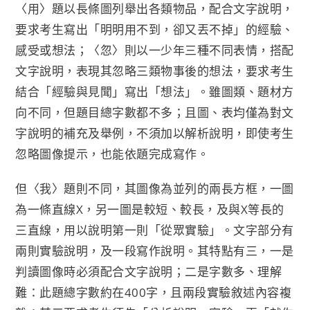
〈用〉題以長條圖列舉出各類物品，配合文字說明，
要求考生寫出「明明用不到，卻又丟不掉」的經驗、
感受或想法；〈忽〉則以一少年三種不同表情，搭配
文字說明，表現其忽略三類物事後的想法，要求考生
結合「經驗與見聞」寫出「想法」。雖圖類、題材方
向不同，但題目總字數都不多；且圖、表均僅為對文
字說明的補充及舉例，不須加以解析說明，即使考生
忽略圖像提示，也能依題完成寫作。
但〈我〉題則不同，其圖像為並列的兩長方框，一圖
為一條直線X，另一圖是較短、較長，及與X等長的
三直線，用以說明第一則「從眾實驗」。文字部分有
兩則實驗說明，及一段寫作說明。其特點有三，一是
判讀圖像時必須配合文字說明；二是字數多、理解
難：此題總字數約在400字，且兩段實驗敘述內容複