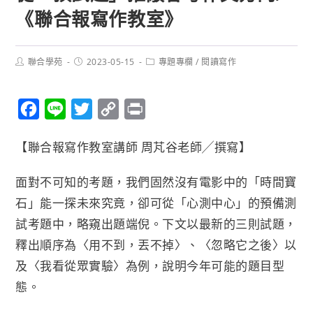
《聯合報寫作教室》
聯合學苑
2023-05-15
專題專欄
/
閱讀寫作
F
L
T
C
P
a
i
w
o
r
【聯合報寫作教室講師 周芃谷老師╱撰寫】
c
n
i
p
i
e
e
t
y
n
面對不可知的考題，我們固然沒有電影中的「時間寶
b
t
L
t
石」能一探未來究竟，卻可從「心測中心」的預備測
o
e
i
試考題中，略窺出題端倪。下文以最新的三則試題，
o
r
n
釋出順序為〈用不到，丟不掉〉、〈忽略它之後〉以
k
k
及〈我看從眾實驗〉為例，說明今年可能的題目型
態。