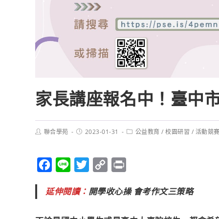
家長講座報名中！臺中
聯合學苑
2023-01-31
公益教育
/
校園研習
/
活動競
F
L
T
C
P
a
i
w
o
r
延伸閱讀：
開學收心操 會考作文三策略
c
n
i
p
i
e
e
t
y
n