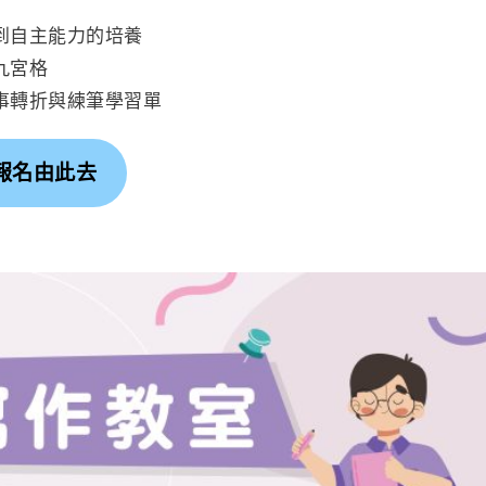
到自主能力的培養
九宮格
事轉折與練筆學習單
報名由此去