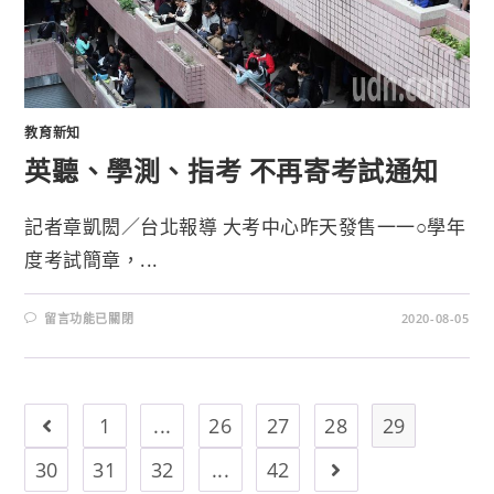
教育新知
英聽、學測、指考 不再寄考試通知
記者章凱閎／台北報導 大考中心昨天發售一一○學年
度考試簡章，...
留言功能已關閉
2020-08-05
1
...
26
27
28
29
30
31
32
...
42