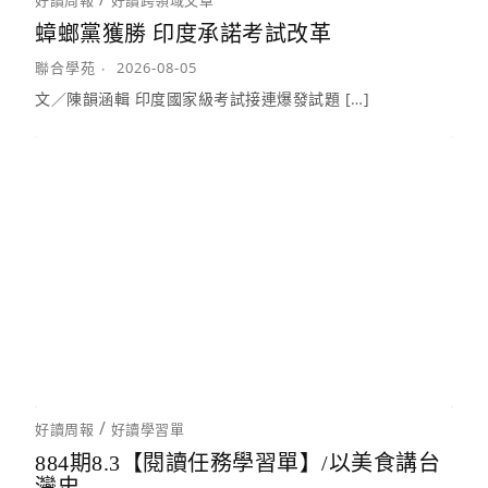
好讀周報
好讀跨領域文章
蟑螂黨獲勝 印度承諾考試改革
聯合學苑
2026-08-05
文／陳韻涵輯 印度國家級考試接連爆發試題 […]
/
好讀周報
好讀學習單
884期8.3【閱讀任務學習單】/以美食講台
灣史