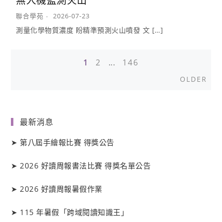
無人機監測火山
聯合學苑
2026-07-23
測量化學物質濃度 盼精準預測火山噴發 文 […]
1
2
...
146
Posts
Old
OLDER
navigation
最新消息
➤
第八屆手繪報比賽 得獎公告
➤
2026 好讀周報書法比賽 得獎名單公告
➤
2026 好讀周報暑假作業
➤
115 年暑假「跨域閱讀知識王」