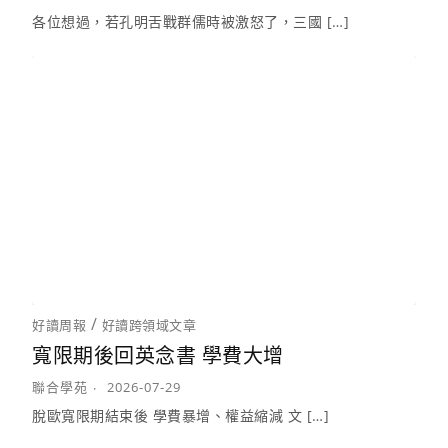
各位想過，若孔明舌戰群儒時被激怒了，三國 […]
/
好讀周報
好讀跨領域文章
寬限期後回英念書 學費大增
聯合學苑
2026-07-29
脫歐寬限期結束後 學費暴增、權益縮減 文 […]