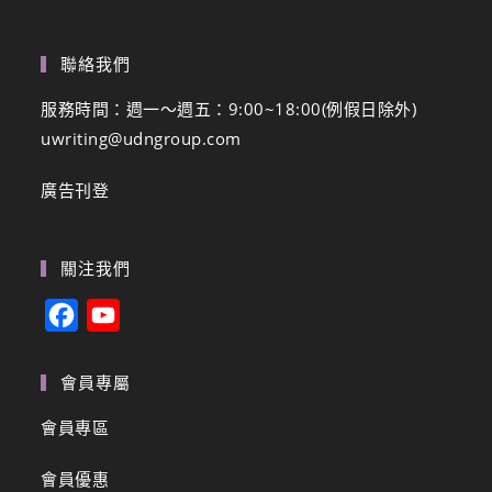
聯絡我們
服務時間：週一～週五：9:00~18:00(例假日除外)
uwriting@udngroup.com
廣告刊登
關注我們
F
Y
a
o
c
u
會員專屬
e
T
會員專區
b
u
會員優惠
o
b