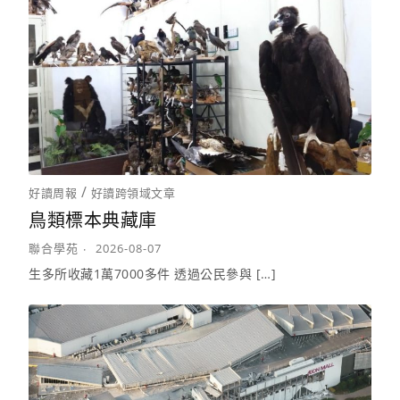
/
好讀周報
好讀跨領域文章
鳥類標本典藏庫
聯合學苑
2026-08-07
生多所收藏1萬7000多件 透過公民參與 […]