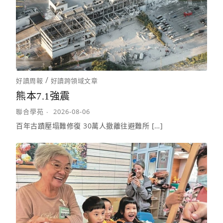
/
好讀周報
好讀跨領域文章
熊本7.1強震
聯合學苑
2026-08-06
百年古蹟壓塌難修復 30萬人撤離往避難所 […]