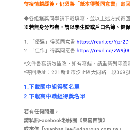
待疫情趨緩後，仍須將「紙本得獎同意書」寄
◆各組獲獎同學請下載填寫，並以上述方式寄
※若無身分證者，請
以學生證或戶口名簿、健
「優選」得獎同意書
https://reurl.cc/Yjzr2D
「佳作」得獎同意書
https://reurl.cc/zW9j0
*文件書寫請勿塗改，如有寫錯，請重新列印簽
*寄回地址：221新北市汐止區大同路一段369
1.下載國中組得獎名單
2.下載高中職組得獎名單
若有任何問題，
請私訊Facebook粉絲團《東寫西讀》
或來信「yuanhan.lee@udngroup.com.tw」