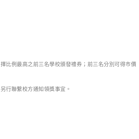
各擇比例最高之前三名學校頒發禮券；前三名分別可得市價
將另行聯繫校方通知領獎事宜。