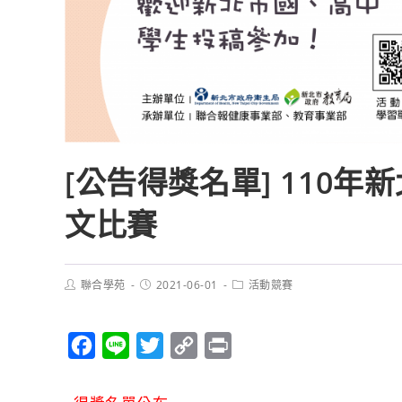
[公告得獎名單] 110
文比賽
聯合學苑
2021-06-01
活動競賽
F
L
T
C
P
a
i
w
o
r
c
n
i
p
i