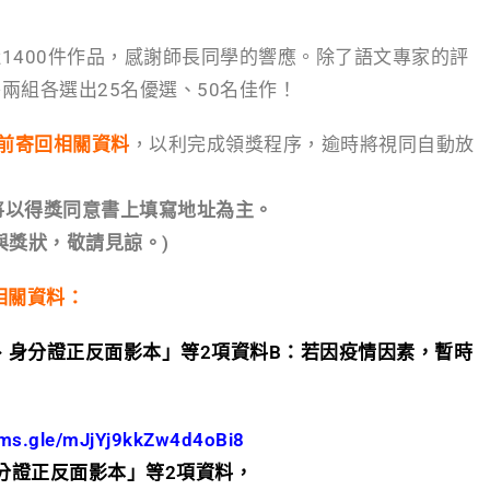
1400件作品，感謝師長同學的響應。除了語文專家的評
兩組各選出25名優選、50名佳作！
日)前寄回相關資料
，以利完成領獎程序，逾時將視同自動放
將以得獎同意書上填寫地址為主。
與獎狀，敬請見諒。)
相關資料：
意書、身分證正反面影本」等2項資料
B：
若因疫情因素，暫時
orms.gle/mJjYj9kkZw4d4oBi8
分證正反面影本」等2項資料，