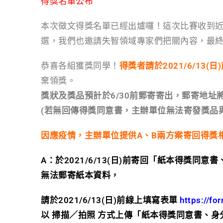
得獎名單公布
e
e
t
y
n
本次徵文得獎名單已經出爐囉！這次比賽收到近
b
t
L
t
選，我們也邀請失智領域專家們把關內容，最終
o
e
i
o
r
n
恭喜各組獲獎同學！
得獎者請於2021/6/13(
k
k
棄領獎。
獎狀及獎品預計於6/30前郵寄寄出，郵寄地址
(若無回傳得獎同意書，主辦單位無法寄發獎品
因應疫情，主辦單位提供A、B兩方案寄回得獎
A：
於2021/6/13(日)前寄回「紙本得獎同
無法郵寄紙本資料，
請於2021/6/13(日)前線上填寫表單
https://f
以 掃描／拍照 方式上傳「紙本得獎同意書、身