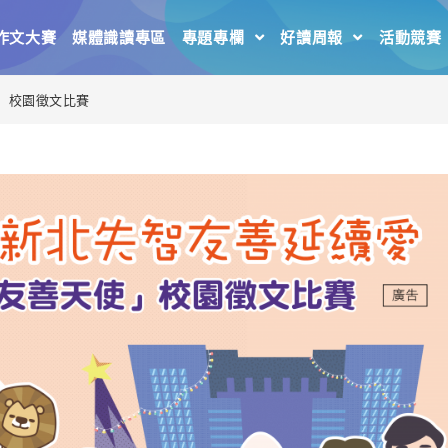
作文大賽
媒體識讀專區
專題專欄
好讀周報
活動競賽
使」校園徵文比賽