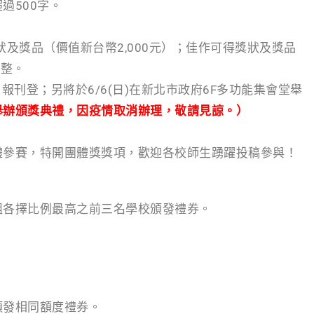
過500字。
狀及獎品（價值新台幣2,000元）；佳作可得獎狀及獎品
調整。
報刊登；另將於6/6(日)在新北市政府6F多功能集會堂舉
舉辦頒獎典禮，因疫情取消辦理，敬請見諒。）
體參賽，特開團體獎獎項，歡迎各校師生踴躍投稿參與！
組各擇比例最高之前三名學校頒發禮券。
頒發相同額度禮券。