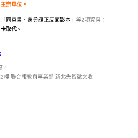
回主辦單位。
回「
同意書、身分證正反面影本
」等2項資料：
保卡取代。
Q
寫。
號2樓 聯合報教育事業部 新北失智徵文收