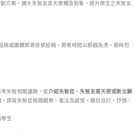
行動方案，擴大失智友善天使觸及對象，提升學生之失智友
子投稿或團體郵寄掛號投稿，郵寄時間以郵戳為憑，逾時恕
思考失智相關議題，從
介紹失智症、失智友善天使或新北獅
向
，撰寫失智症相關觀察、看法及感受，題目自訂，抒情、
籍學生