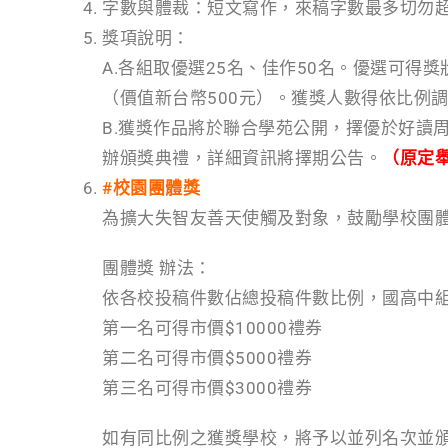
字數與體裁：短文寫作，來稿字數最多切勿超
獎項說明：
A.各組取優選25名、佳作50名。優選可得獎
（價值新台幣500元）。獲獎人數得依比例
B.獲獎作品將於聯合學苑公開，擇優於好讀周
辦頒獎典禮，詳細資訊將擇期公告。
（原定
#校園團體獎
為擴大失智友善天使觸及對象，鼓勵學校團
團體獎 辦法：
依各校投稿件數佔總投稿件數比例，國高中
第一名可得市價$10000禮券
第二名可得市價$5000禮券
第三名可得市價$3000禮券
如有同比例之獲獎學校，將予以並列名次並