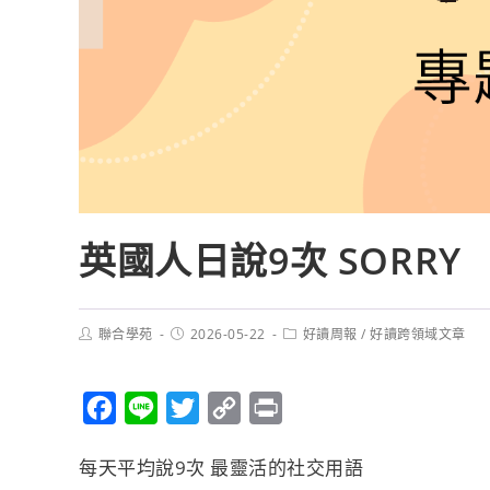
英國人日說9次 SORRY
聯合學苑
2026-05-22
好讀周報
/
好讀跨領域文章
F
L
T
C
P
a
i
w
o
r
每天平均說9次 最靈活的社交用語
c
n
i
p
i