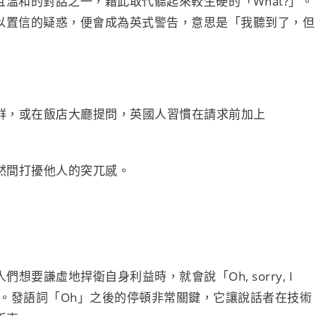
用且溫和的對話之一，藉此取代聽起來較生硬的「What?」。
著難以置信的疑惑，便會成為英式警告，意思是「我聽到了，但
群，或在飯店大廳提問，英國人習慣在請求前加上
然間打擾他人的突兀感。
要謙虛地捍衛自身利益時，就會說「Oh, sorry, I
輪到我了）。發語詞「Oh」之後的停頓非常關鍵，它讓說話者在技術