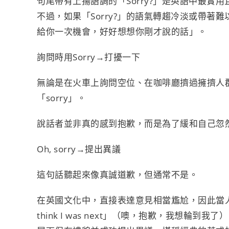
句尾帶有上揚語調的「Sorry?」是英語中最實
不過，如果「Sorry?」的語氣轉趨冷淡或帶
給你一次機會，好好想想你剛才說的話」。
詢問時用Sorry→打擾一下
無論是在火車上詢問空位、在咖啡廳擠過擁擠人
「sorry」。
說話者並非真的感到抱歉，而是為了緩和自己忽
Oh, sorry→提出異議
這句話聽起來像真誠道歉，但通常不是。
在英國文化中，直接表達意見相當尷尬，因此當人們想
think I was next」（噢，抱歉，我想