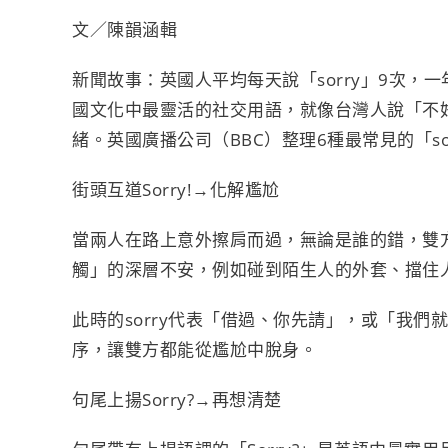
e
e
t
y
n
文／陳韻涵輯
b
t
L
t
o
e
i
新聞故事：英國人平均每天說「sorry」9次，
o
r
n
國文化中最靈活的社交用語，就像台灣人說「不
k
k
緒。英國廣播公司（BBC）整理6種最常見的「s
街頭互道Sorry!→化解尷尬
當兩人在路上意外擦肩而過，無論是誰的錯，雙方
觸」的深層不安，例如碰到陌生人的外套、擋住
此時的sorry代表「借過、你先請」，或「我
序，讓雙方都能從尷尬中脫身。
句尾上揚Sorry?→再想清楚