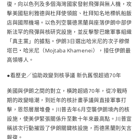
復，向以色列及多個海灣國家發射飛彈與無人機，攻
擊美國駐利雅德與杜拜使領館、杜拜知名地標帆船飯
店與國際機場。以色列空襲德黑蘭與座落伊朗中部伊
斯法罕的飛彈與核研究設施，並反擊黎巴嫩軍事組織
「真主黨」的據點。伊朗3日選出哈米尼的次子穆傑
塔巴‧哈米尼（Mojtaba Khamenei），接任伊朗最
高領導人。
●看歷史／協助政變到核爭議 新仇舊恨超過70年
美國與伊朗之間的對立，橫跨超過70年，從冷戰時
期的政變暗潮，到近年的核計畫爭議與直接軍事打
擊，恩怨層層堆疊。川普去年6月空襲伊朗境內的核
設施，使美伊緊張關係升至數十年來最高點。川普宣
稱該次行動摧毀了伊朗關鍵核設施，而德黑蘭則矢言
報復。