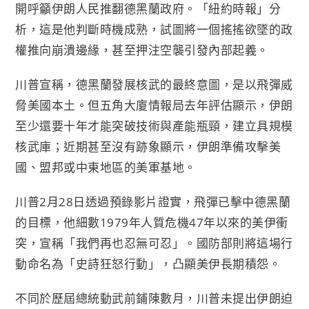
開呼籲伊朗人民推翻德黑蘭政府。「紐約時報」分
析，這是他判斷時機成熟，試圖將一個搖搖欲墜的政
權推向崩潰邊緣，甚至押注空襲引發內部起義。
川普宣稱，德黑蘭發展核武的最終意圖，是以飛彈威
脅美國本土。但五角大廈情報局去年評估顯示，伊朗
至少還要十年才能突破技術與產能瓶頸，建立具規模
核武庫；近期甚至沒有跡象顯示，伊朗準備攻擊美
國、盟邦或中東地區的美軍基地。
川普2月28日透過預錄影片證實，飛彈已擊中德黑蘭
的目標，他細數1979年人質危機47年以來的美伊衝
突，宣稱「我們再也忍無可忍」。國防部則將這場行
動命名為「史詩狂怒行動」，凸顯美伊長期積怨。
不同於歷屆總統動武前鋪陳數月，川普未提出伊朗迫