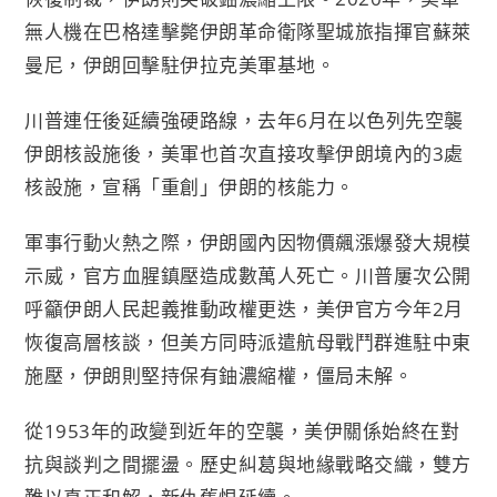
無人機在巴格達擊斃伊朗革命衛隊聖城旅指揮官蘇萊
曼尼，伊朗回擊駐伊拉克美軍基地。
川普連任後延續強硬路線，去年6月在以色列先空襲
伊朗核設施後，美軍也首次直接攻擊伊朗境內的3處
核設施，宣稱「重創」伊朗的核能力。
軍事行動火熱之際，伊朗國內因物價飆漲爆發大規模
示威，官方血腥鎮壓造成數萬人死亡。川普屢次公開
呼籲伊朗人民起義推動政權更迭，美伊官方今年2月
恢復高層核談，但美方同時派遣航母戰鬥群進駐中東
施壓，伊朗則堅持保有鈾濃縮權，僵局未解。
從1953年的政變到近年的空襲，美伊關係始終在對
抗與談判之間擺盪。歷史糾葛與地緣戰略交織，雙方