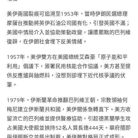
美伊兩國裂痕可追溯至1953年，當時伊朗民選總理
摩薩台推動將英伊石油公司國有化，引發英國不滿；
美國中情局介入並協助策動政變，讓遭罷黜的巴列維
復辟，在伊朗社會埋下反美情緒。
1957年，美伊雙方在美國總統艾森豪「原子能和平
利用」倡議下，簽署民用核能合作協議，美方甚至提
供反應爐與鈾燃料，沒想到卻埋下近代核爭議的伏
筆。
1979年，伊斯蘭革命推翻巴列維王朝，宗教領袖何
梅尼建立伊斯蘭共和國，美伊關係急轉直下。美方收
留流亡的巴列維並提供醫療協助，引起德黑蘭學生攻
占美國大使館並挾持52名人質長達444天。華府隨即
與伊朗斷交並祭出制裁，美伊敵對格局正式成形。