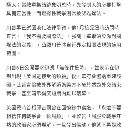
極大；當敵軍集結跡象明確時，先發制人的必要打擊
具備正當性，而選擇性戰爭則常被認為違法。
川普早已試圖淡化法律爭議，他1月接受紐時訪問時
直言，「我不需要國際法」，強調「這取決於你對國
際法的定義」，凸顯川普將自行界定相關法規的適用
範圍。
川普6日公開要求伊朗「無條件投降」，並表示在伊
朗出現「美國能接受的領袖」後，華府會協助重建該
國。此番言論被外界解讀為美方不急於透過外交結束
戰爭，甚至暗示衝突短期內難以落幕。
英國戰時首相邱吉爾曾在回憶錄中寫道，「永遠不要
相信任何戰爭會一帆風順」，並警告「屈服於戰爭狂
熱的政治家必須理解，一旦發出信號，他就不再是政