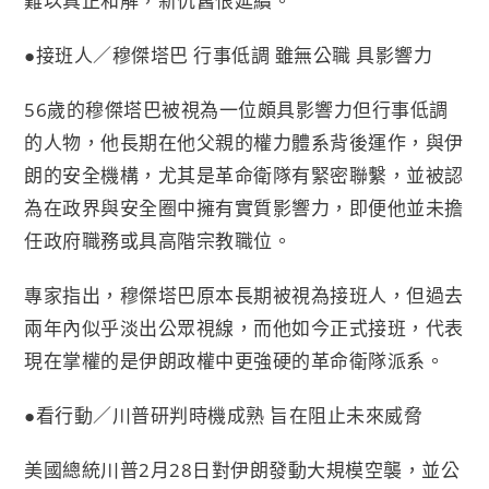
難以真正和解，新仇舊恨延續。
●接班人／穆傑塔巴 行事低調 雖無公職 具影響力
56歲的穆傑塔巴被視為一位頗具影響力但行事低調
的人物，他長期在他父親的權力體系背後運作，與伊
朗的安全機構，尤其是革命衛隊有緊密聯繫，並被認
為在政界與安全圈中擁有實質影響力，即便他並未擔
任政府職務或具高階宗教職位。
專家指出，穆傑塔巴原本長期被視為接班人，但過去
兩年內似乎淡出公眾視線，而他如今正式接班，代表
現在掌權的是伊朗政權中更強硬的革命衛隊派系。
●看行動／川普研判時機成熟 旨在阻止未來威脅
美國總統川普2月28日對伊朗發動大規模空襲，並公