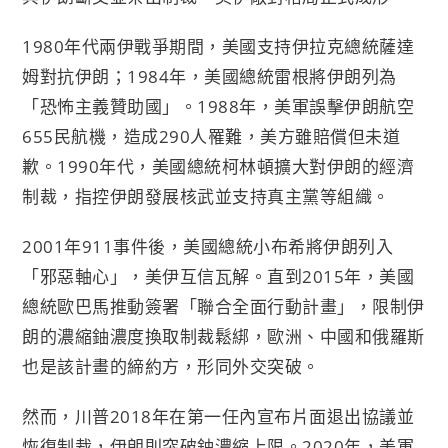
1980年代兩伊戰爭期間，美國支持伊拉克總統薩達
姆對抗伊朗；1984年，美國總統雷根將伊朗列為
「恐怖主義贊助國」。1988年，美軍誤擊伊朗航空
655民航機，造成290人罹難，美方雖賠償但未道
歉。1990年代，美國總統柯林頓擴大對伊朗的經濟
制裁，指控伊朗發展核武並支持真主黨等組織。
2001年911事件後，美國總統小布希將伊朗列入
「邪惡軸心」，美伊互信瓦解。直到2015年，美國
總統歐巴馬推動簽署「聯合全面行動計畫」，限制伊
朗的濃縮鈾濃度換取制裁鬆綁，歐洲、中國和俄羅斯
也是該計畫的締約方，形同外交突破。
然而，川普2018年在第一任內宣布片面退出協議並
恢復制裁，伊朗則突破鈾濃縮上限。2020年，美軍