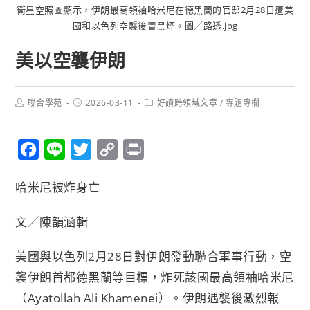
衛星空照圖顯示，伊朗最高領袖哈米尼在德黑蘭的官邸2月28日遭美
國和以色列空襲後冒黑煙。圖／路透.jpg
美以空襲伊朗
聯合學苑
2026-03-11
好讀跨領域文章
/
專題專欄
F
L
T
C
P
a
i
w
o
r
哈米尼被炸身亡
c
n
i
p
i
e
e
t
y
n
文／陳韻涵輯
b
t
L
t
o
e
i
美國與以色列2月28日對伊朗發動聯合軍事行動，空
o
r
n
襲伊朗首都德黑蘭等目標，炸死該國最高領袖哈米尼
k
k
（Ayatollah Ali Khamenei）。伊朗遇襲後激烈報