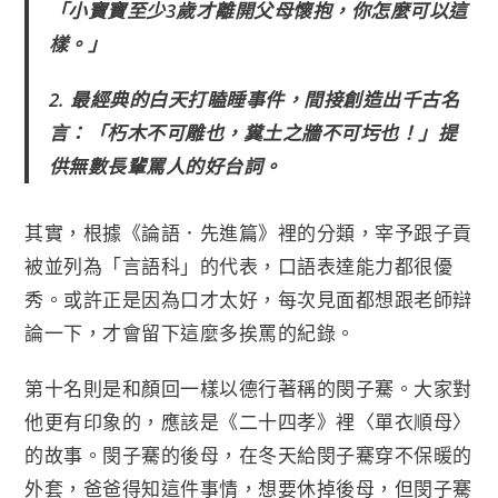
「小寶寶至少3歲才離開父母懷抱，你怎麼可以這
樣。」
2. 最經典的白天打瞌睡事件，間接創造出千古名
言：「朽木不可雕也，糞土之牆不可圬也！」提
供無數長輩罵人的好台詞。
其實，根據《論語．先進篇》裡的分類，宰予跟子貢
被並列為「言語科」的代表，口語表達能力都很優
秀。或許正是因為口才太好，每次見面都想跟老師辯
論一下，才會留下這麼多挨罵的紀錄。
第十名則是和顏回一樣以德行著稱的閔子騫。大家對
他更有印象的，應該是《二十四孝》裡〈單衣順母〉
的故事。閔子騫的後母，在冬天給閔子騫穿不保暖的
外套，爸爸得知這件事情，想要休掉後母，但閔子騫