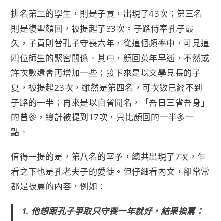
排名第二的學生，則是子貢，出現了43次；第三名
則是復聖顏回，被提起了33次。子路侍奉孔子最
久，子貢則替孔子守喪六年，從這個頻率中，可見這
四位師生的緊密關係。其中，顏回英年早逝，不然或
許次數還會再增加一些；接下來是以文學見長的子
夏，被提起23次，雖然是第四名，可次數已經不到
子路的一半；再來是以自省聞名，「吾日三省吾身」
的曾參，總計被提到17次，只比顏回的一半多一
點。
值得一提的是，第八名的宰予，總共出現了7次，乍
看之下也是孔老夫子的愛徒。但仔細看內文，卻常常
都是被罵的內容，例如：​
1. 他想跟孔子爭取只守喪一年就好，結果挨罵：