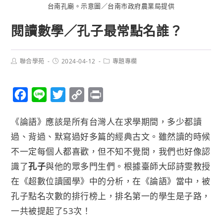
台南孔廟。示意圖／台南市政府農業局提供
閱讀數學／孔子最常點名誰？
聯合學苑
2024-04-12
專題專欄
F
L
T
C
P
a
i
w
o
r
《論語》應該是所有台灣人在求學期間，多少都讀
c
n
i
p
i
過、背過、默寫過好多篇的經典古文。雖然讀的時候
e
e
t
y
n
不一定每個人都喜歡，但不知不覺間，我們也好像認
b
t
L
t
識了
孔子
與他的眾多門生們。根據臺師大邱詩雯教授
o
e
i
在《超數位讀國學》中的分析，在《論語》當中，被
o
r
n
孔子點名次數的排行榜上，排名第一的學生是子路，
k
k
一共被提起了53次！