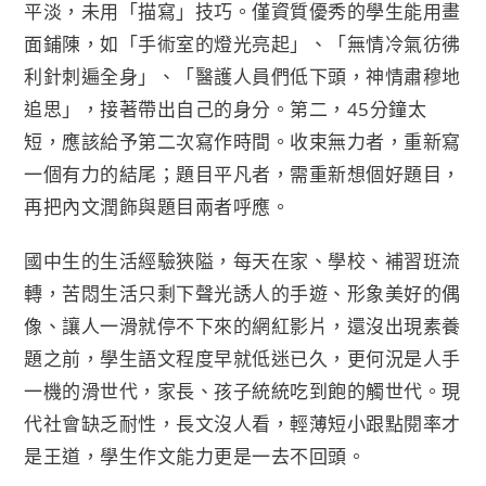
平淡，未用「描寫」技巧。僅資質優秀的學生能用畫
面鋪陳，如「手術室的燈光亮起」、「無情冷氣彷彿
利針刺遍全身」、「醫護人員們低下頭，神情肅穆地
追思」，接著帶出自己的身分。第二，45分鐘太
短，應該給予第二次寫作時間。收束無力者，重新寫
一個有力的結尾；題目平凡者，需重新想個好題目，
再把內文潤飾與題目兩者呼應。
國中生的生活經驗狹隘，每天在家、學校、補習班流
轉，苦悶生活只剩下聲光誘人的手遊、形象美好的偶
像、讓人一滑就停不下來的網紅影片，還沒出現素養
題之前，學生語文程度早就低迷已久，更何況是人手
一機的滑世代，家長、孩子統統吃到飽的觸世代。現
代社會缺乏耐性，長文沒人看，輕薄短小跟點閱率才
是王道，學生作文能力更是一去不回頭。