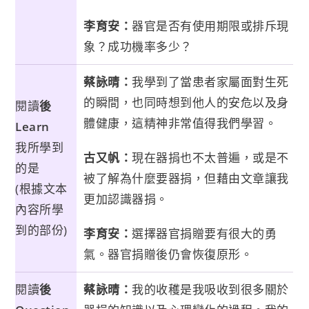
李育安：
器官是否有使用期限或排斥現
象？成功機率多少？
蔡詠晴：
我學到了當患者家屬面對生死
的瞬間，也同時想到他人的安危以及身
閱讀
後
體健康，這精神非常值得我們學習。
Learn
我所學到
古又帆：
現在器捐也不太普遍，或是不
的是
被了解為什麼要器捐，但藉由文章讓我
(根據文本
更加認識器捐。
內容所學
到的部份)
李育安：
選擇器官捐贈要有很大的勇
氣。器官捐贈後仍會恢復原形。
閱讀
後
蔡詠晴：
我的收穫是我吸收到很多關於