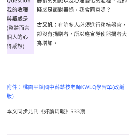
Question
器捐的知識以及心理變化的過程。我的
我的
收穫
疑惑是面對器捐，我會同意嗎？
與
疑惑
是
古又帆：
有許多人必須進行移植器官，
(整體而言
卻沒有捐贈者，所以應宣導使器捐者大
個人的心
為增加。
得感想)
附件：桃園平鎮國中薛慧枝老師KWLQ學習單(改編
版)
本文同步見刊《好讀周報》533期