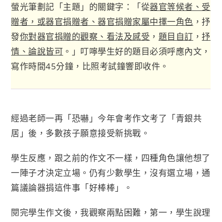
螢光筆劃記「主題」的關鍵字：「從
器官等候者、受
贈者，或器官捐贈者、器官捐贈家屬中擇一角色
，抒
發
你對器官捐贈的觀察、看法及感受
，
題目自訂
，
抒
情、論說皆可
。」叮嚀學生好的題目必須呼應內文，
寫作時間45分鐘，比照考試鐘響即收件。
經過老師一再「恐嚇」今年會考作文考了「青銀共
居」後，多數孩子願意接受新挑戰。
學生反應，跟之前的作文不一樣，四種角色讓他想了
一陣子才決定立場。仍有少數學生，沒有選立場，通
篇議論器捐這件事「好棒棒」。
閱完學生作文後，我觀察兩點困難，第一，學生說理