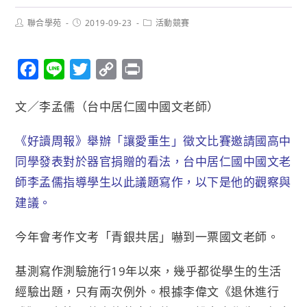
聯合學苑
2019-09-23
活動競賽
F
L
T
C
P
a
i
w
o
r
文／李孟儒（台中居仁國中國文老師）
c
n
i
p
i
e
e
t
y
n
《好讀周報》舉辦「讓愛重生」徵文比賽邀請國高中
b
t
L
t
同學發表對於器官捐贈的看法，台中居仁國中國文老
o
e
i
師李孟儒指導學生以此議題寫作，以下是他的觀察與
o
r
n
建議。
k
k
今年會考作文考「青銀共居」嚇到一票國文老師。
基測寫作測驗施行19年以來，幾乎都從學生的生活
經驗出題，只有兩次例外。根據李偉文《退休進行