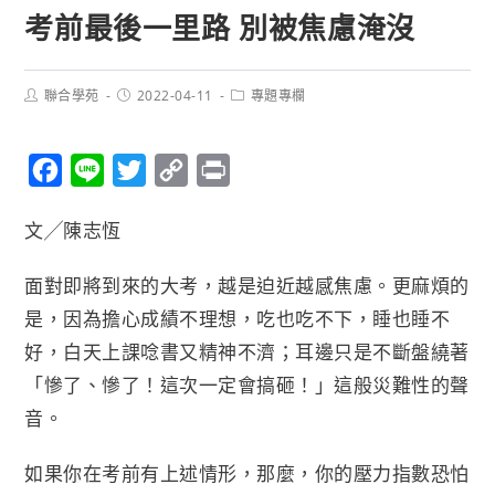
考前最後一里路 別被焦慮淹沒
聯合學苑
2022-04-11
專題專欄
F
L
T
C
P
a
i
w
o
r
文╱陳志恆
c
n
i
p
i
e
e
t
y
n
面對即將到來的大考，越是迫近越感焦慮。更麻煩的
b
t
L
t
是，因為擔心成績不理想，吃也吃不下，睡也睡不
o
e
i
好，白天上課唸書又精神不濟；耳邊只是不斷盤繞著
o
r
n
「慘了、慘了！這次一定會搞砸！」這般災難性的聲
k
k
音。
如果你在考前有上述情形，那麼，你的壓力指數恐怕