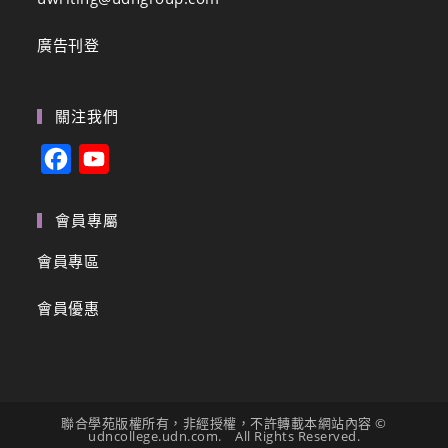
廣告刊登
關注我們
F
Y
a
o
c
u
會員專屬
e
T
會員專區
b
u
會員優惠
o
b
o
e
k
C
h
聯合學苑版權所有，非經授權，不許轉載本網站內容 ©
a
udncollege.udn.com. All Rights Reserved.