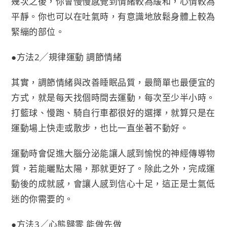
幾次之後，你會慢慢感覺到情緒較為緩和，心情較為
平靜。你也可以在吐氣時，有意識地放鬆身體上較為
緊繃的部位。
●方法2╱規律運動 調節情緒
其實，調節情緒與改善睡眠品質，最簡單也最便宜的
方式，就是每天找個時間去運動，每次至少半小時。
打籃球、慢跑、騎自行車都很好的選擇，就算只是在
運動場上快走或散步，也比一直坐著不動好。
運動時會促進大腦分泌能讓人感到愉悅的神經傳導物
質，若能曬點太陽，那就更好了。除此之外，完成運
動後的成就感，會讓人感到信心十足，這正是士氣低
迷的你需要的。
●方法3╱心態歸零 能做先做