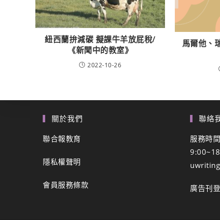
紐西蘭拚減碳 擬課牛羊放屁稅/
馬爾他、
《新聞中的教室》
2022-10-26
關於我們
聯絡
聯合報教育
服務時
9:00~1
隱私權聲明
uwritin
會員服務條款
廣告刊