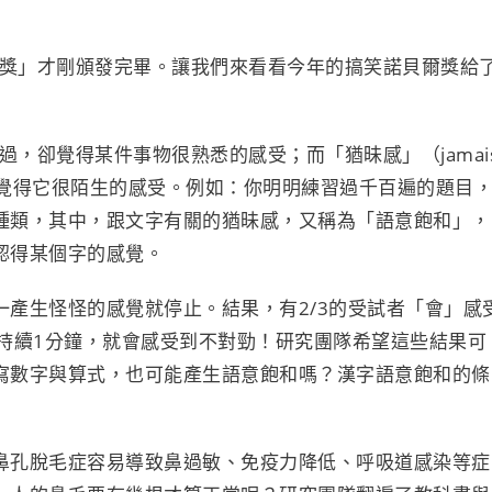
爾獎」才剛頒發完畢。讓我們來看看今年的搞笑諾貝爾獎給
驗過，卻覺得某件事物很熟悉的感受；而「猶昧感」（jamai
卻覺得它很陌生的感受。例如：你明明練習過千百遍的題目
種類，其中，跟文字有關的猶昧感，又稱為「語意飽和」，
認得某個字的感覺。
產生怪怪的感覺就停止。結果，有2/3的受試者「會」感
持續1分鐘，就會感受到不對勁！研究團隊希望這些結果可
寫數字與算式，也可能產生語意飽和嗎？漢字語意飽和的條
鼻孔脫毛症容易導致鼻過敏、免疫力降低、呼吸道感染等症