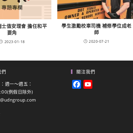
學生激勵校車司機 補修學位成老
瑞士值安理會 擔任和平
師
要角
2020-07-21
2023-01-18
我們
關注我們
間：週一～週五：
F
Y
8:00(例假日除外)
a
o
g@udngroup.com
c
u
e
T
登
b
u
o
b