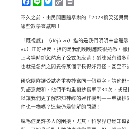
F
L
T
C
P
a
i
w
o
r
不久之前，由民間團體舉辦的「2023搞笑諾貝
c
n
i
p
i
哪些數學靈感吧！
e
e
t
y
n
b
t
L
t
「既視感」（déjà vu）指的是我們明明未曾體
o
e
i
vu）正好相反，指的是我們明明應該很熟悉，
o
r
n
上考場時卻忽然忘了公式怎麼背！猶昧感有很多
k
k
也就是忽然之間覺得某個字長得好奇怪、甚至不
研究團隊讓受試者重複抄寫同一個單字，請他們一
到語意飽和，他們平均重複抄寫單字30次，或是
以讓我們更了解認知神經的運作機制——重複抄
件也一樣嗎？這些仍是待解的問題！
脫毛症是許多人的困擾，尤其，科學界已經知道