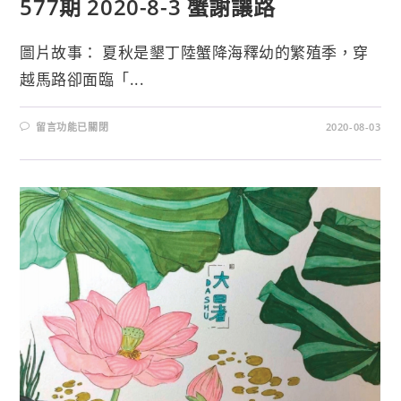
577期 2020-8-3 蟹謝讓路
圖片故事： 夏秋是墾丁陸蟹降海釋幼的繁殖季，穿
越馬路卻面臨「...
留言功能已關閉
2020-08-03