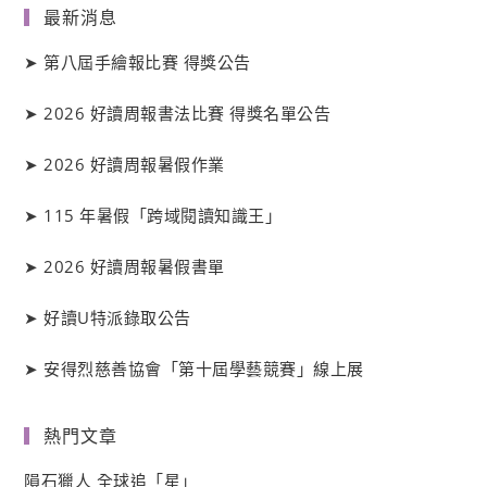
最新消息
➤
第八屆手繪報比賽 得獎公告
➤
2026 好讀周報書法比賽 得獎名單公告
➤
2026 好讀周報暑假作業
➤
115 年暑假「跨域閱讀知識王」
➤
2026 好讀周報暑假書單
➤
好讀
U
特派錄取公告
➤
安得烈慈善協會「第十屆學藝競賽」線上展
熱門文章
隕石獵人 全球追「星」