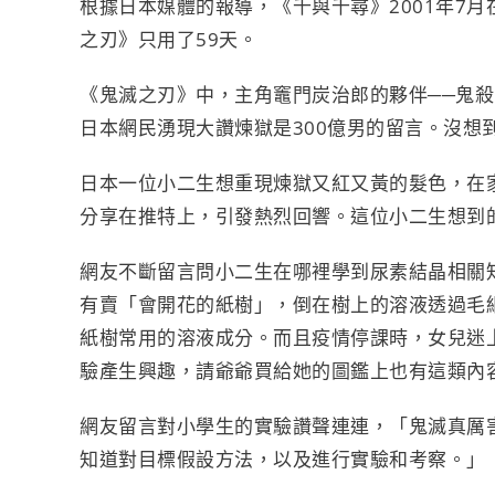
根據日本媒體的報導，《千與千尋》
2001
年
7
月
之刃》只用了
59
天。
《鬼滅之刃》中，主角竈門炭治郎的夥伴
──
鬼殺
日本網民湧現大讚煉獄是
300
億男的留言。沒想
日本一位小二生想重現煉獄又紅又黃的髮色，在
分享在推特上，引發熱烈回響。這位小二生想到
網友不斷留言問小二生在哪裡學到尿素結晶相關
有賣「會開花的紙樹」，倒在樹上的溶液透過毛
紙樹常用的溶液成分。而且疫情停課時，女兒迷
驗產生興趣，請爺爺買給她的圖鑑上也有這類內
網友留言對小學生的實驗讚聲連連，「鬼滅真厲
知道對目標假設方法，以及進行實驗和考察。」