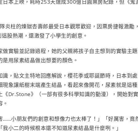
在日本上映，耗時
253
天達成
300
億日圓票房紀錄，但《鬼
隊炎柱的煉獄杏壽郎最受日本觀眾歡迎，因票房捷報激勵
到這股熱潮，還激發了小學生的創意。
家做實驗並記錄過程，她的父親將孩子自主想到的實驗主題
的是用尿素結晶做出想要的顏色。
知識，貼文主特地回應解說，櫻花季或耶誕節時，日本到處
細現象讓紙樹末端產生結晶，看起來像開花，尿素就是這種
上《
Dr.Stone
》（一部有很多科學知識的動漫），開始對
容。
害
……
小朋友們的創意和想像力也太棒了！」「好厲害，竟
「我小二的時候根本還不知道尿素結晶是什麼咧。」