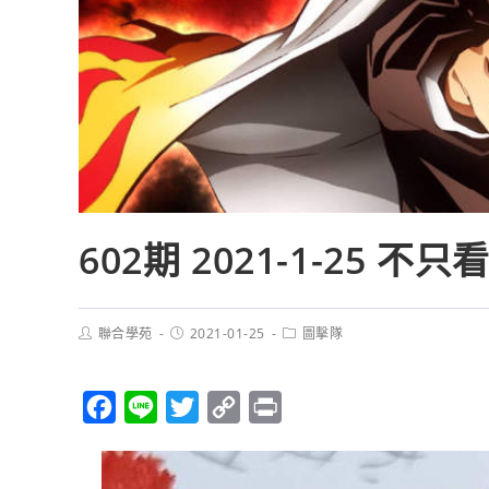
602期 2021-1-25 不
聯合學苑
2021-01-25
圖擊隊
F
L
T
C
P
a
i
w
o
r
c
n
i
p
i