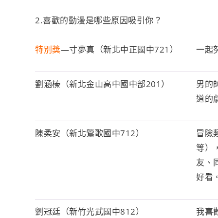
2.喜歡的動漫是哪些原因吸引你？
特別獎
—寸夢真（新北中正國中721）
一起
劉涵榛（新北金山高中國中部201）
男的
道的
陳柔安（新北鶯歌國中712）
冒險
等）
友、
好看
劉冠廷（新竹光武國中812）
我喜