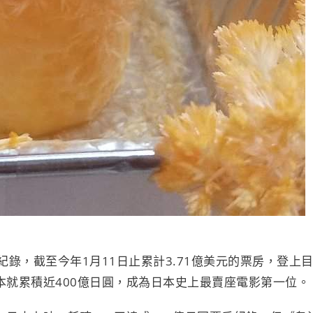
紀錄，截至今年
1
月
11
日止累計
3.71
億美元的票房，登上
本就累積近
400
億日圓，成為日本史上最賣座電影第一位。