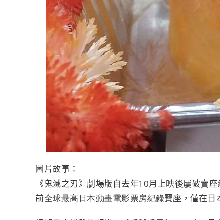
圖片故事：
《鬼滅之刃》劇場版自去年
10
月上映後屢破賣座
前
全球最高日本動畫電影票房紀錄
寶座，僅在日