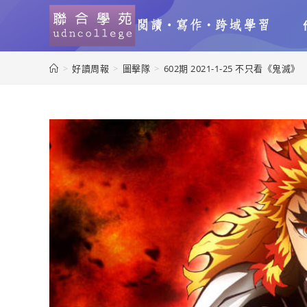
>
好讀周報
>
圖擊隊
>
602期 2021-1-25 不只看《鬼滅》