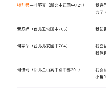
特別獎
—寸夢真（新北中正國中721）
我喜
力了
黃彥婷（台北五常國中705）
我最
何亭葦（台北北安國中704）
我喜
我覺
何佳琦（新北金山高中國中部201）
我喜
小隻