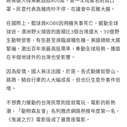
統候選人得票數超過800萬，第一次用實名制買口
罩。民意代表為豬肉吵不停、在議會中丟豬大腸。
在國際上，籃球員KOBE因飛機失事死亡，撼動全球
球迷。澳洲野火燒毁的面積比3個台灣還大、30億野
生動物受害，有些甚至瀕臨滅種危機。美國總統大選
緊繃，激出百年來最高投票率，牽動全球局勢，連遠
在半個地球外的台灣也受影響。
因為疫情，國人無法出國，於是，各式動運如登山、
路跑、騎自行車的人大幅成長，但也衍生意外事件倍
增。
不想費力運動的台灣民眾則造就電玩、電影的新熱
潮，「動物森友會」名列雅虎網路熱搜年度第一名，
《鬼滅之刃》電影版成了最賣座電影。