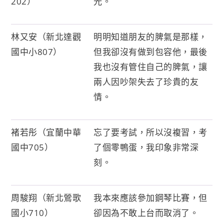
202）
光。
林又安（新北達觀
明明知道朋友的脾氣是那樣，
國中小807）
但我卻沒有做到包容他，最後
我也沒有管住自己的脾氣，讓
兩人因吵架失去了珍貴的友
情。
褚若彤（宜蘭中華
忘了要考試，所以沒複習，考
國中705）
了個零鴨蛋，我印象非常深
刻。
周駿翔（新北鶯歌
我本來應該參加鋼琴比賽，但
國小710）
卻因為不敢上台而取消了。