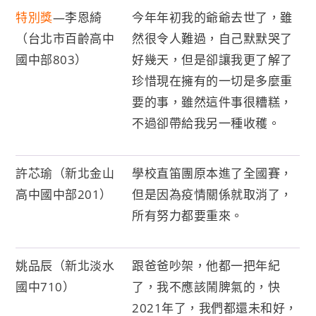
特別獎
—李恩綺
今年年初我的爺爺去世了，雖
（台北市百齡高中
然很令人難過，自己默默哭了
國中部803）
好幾天，但是卻讓我更了解了
珍惜現在擁有的一切是多麼重
要的事，雖然這件事很糟糕，
不過卻帶給我另一種收穫。
許芯瑜（新北金山
學校直笛團原本進了全國賽，
高中國中部201）
但是因為疫情關係就取消了，
所有努力都要重來。
姚品辰（新北淡水
跟爸爸吵架，他都一把年紀
國中710）
了，我不應該鬧脾氣的，快
2021年了，我們都還未和好，