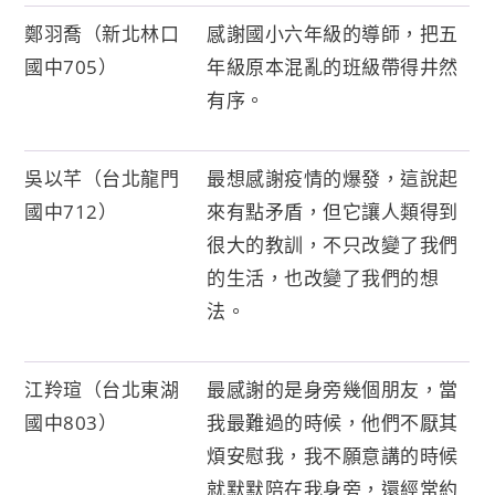
鄭羽喬（新北林口
感謝國小六年級的導師，把五
國中705）
年級原本混亂的班級帶得井然
有序。
吳以芊（台北龍門
最想感謝疫情的爆發，這說起
國中712）
來有點矛盾，但它讓人類得到
很大的教訓，不只改變了我們
的生活，也改變了我們的想
法。
江羚瑄（台北東湖
最感謝的是身旁幾個朋友，當
國中803）
我最難過的時候，他們不厭其
煩安慰我，我不願意講的時候
就默默陪在我身旁，還經常約