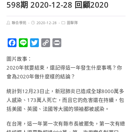
598期 2020-12-28 回顧2020
聯合學苑
2020-12-28
圖擊隊
F
L
T
C
P
a
i
w
o
r
圖片故事：
c
n
i
p
i
2020年就要結束，還記得這一年發生什麼事嗎？你
e
e
t
y
n
會為2020年做什麼樣的結論？
b
t
L
t
o
e
i
統計到12月23日止，新冠肺炎已造成全球8000萬多
o
r
n
人感染、173萬人死亡，而且它的危害還在持續，包
k
k
括美國、英國、法國等大國的領袖都被感染。
在台灣，這一年第一次有縣市長被罷免，第一次有總