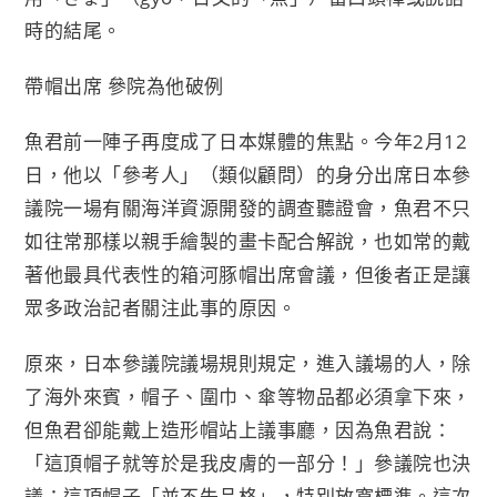
k
k
時的結尾。
帶帽出席 參院為他破例
魚君前一陣子再度成了日本媒體的焦點。今年2月12
日，他以「參考人」（類似顧問）的身分出席日本參
議院一場有關海洋資源開發的調查聽證會，魚君不只
如往常那樣以親手繪製的畫卡配合解說，也如常的戴
著他最具代表性的箱河豚帽出席會議，但後者正是讓
眾多政治記者關注此事的原因。
原來，日本參議院議場規則規定，進入議場的人，除
了海外來賓，帽子、圍巾、傘等物品都必須拿下來，
但魚君卻能戴上造形帽站上議事廳，因為魚君說：
「這頂帽子就等於是我皮膚的一部分！」參議院也決
議：這頂帽子「並不失品格」，特別放寬標準。這次