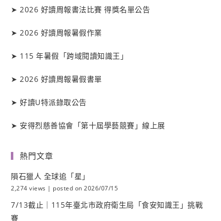
➤
2026 好讀周報書法比賽 得獎名單公告
➤
2026 好讀周報暑假作業
➤
115 年暑假「跨域閱讀知識王」
➤
2026 好讀周報暑假書單
➤
好讀
U
特派錄取公告
➤
安得烈慈善協會「第十屆學藝競賽」線上展
熱門文章
隕石獵人 全球追「星」
2,274 views
|
posted on 2026/07/15
7/13截止｜115年臺北市政府衛生局「食安知識王」挑戰
賽