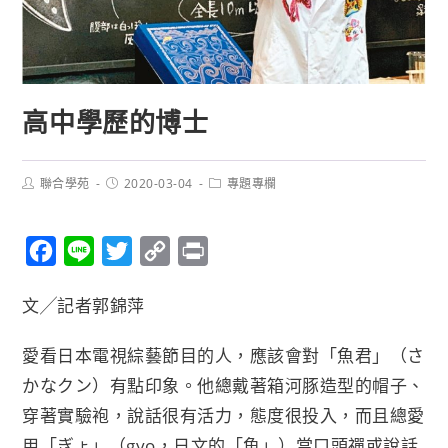
高中學歷的博士
聯合學苑
2020-03-04
專題專欄
F
L
T
C
P
a
i
w
o
r
文╱記者郭錦萍
c
n
i
p
i
e
e
t
y
n
愛看日本電視綜藝節目的人，應該會對「魚君」（さ
b
t
L
t
かなクン）有點印象。他總戴著箱河豚造型的帽子、
o
e
i
穿著實驗袍，說話很有活力，態度很投入，而且總愛
o
r
n
用「ぎょ」（gyo，日文的「魚」）當口頭禪或說話