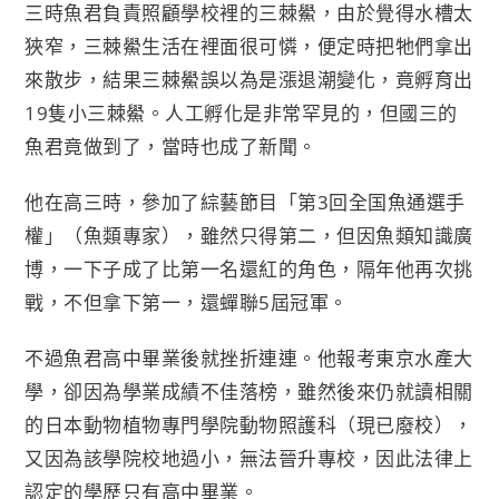
三時魚君負責照顧學校裡的三棘鱟，由於覺得水槽太
狹窄，三棘鱟生活在裡面很可憐，便定時把牠們拿出
來散步，結果三棘鱟誤以為是漲退潮變化，竟孵育出
19隻小三棘鱟。人工孵化是非常罕見的，但國三的
魚君竟做到了，當時也成了新聞。
他在高三時，參加了綜藝節目「第3回全国魚通選手
權」（魚類專家），雖然只得第二，但因魚類知識廣
博，一下子成了比第一名還紅的角色，隔年他再次挑
戰，不但拿下第一，還蟬聯5屆冠軍。
不過魚君高中畢業後就挫折連連。他報考東京水產大
學，卻因為學業成績不佳落榜，雖然後來仍就讀相關
的日本動物植物專門學院動物照護科（現已廢校），
又因為該學院校地過小，無法晉升專校，因此法律上
認定的學歷只有高中畢業。