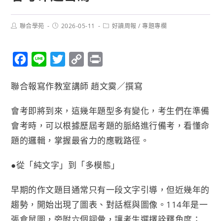
聯合學苑
2026-05-11
好讀周報
/
專題專欄
F
L
T
C
P
a
i
w
o
r
聯合報寫作教室講師 趙文霙／撰寫
c
n
i
p
i
e
e
t
y
n
會考即將到來，這幾年題型多有變化，考生們在準備
b
t
L
t
會考時，可以根據歷屆考題的脈絡進行備考，看懂命
o
e
i
題的邏輯，掌握最省力的應戰路徑。
o
r
n
k
k
●從「純文字」到「多模態」
早期的作文題目通常只有一段文字引導，但近幾年的
趨勢，開始出現了圖表、對話框與圖像。114年是一
張倉鼠圖，旁附六個詞彙，讓考生選擇詮釋角度；