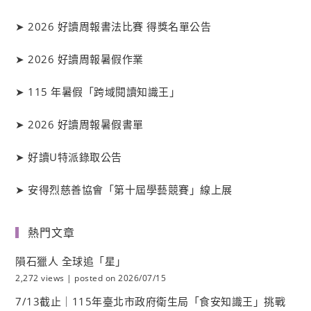
➤
2026 好讀周報書法比賽 得獎名單公告
➤
2026 好讀周報暑假作業
➤
115 年暑假「跨域閱讀知識王」
➤
2026 好讀周報暑假書單
➤
好讀
U
特派錄取公告
➤
安得烈慈善協會「第十屆學藝競賽」線上展
熱門文章
隕石獵人 全球追「星」
2,272 views
|
posted on 2026/07/15
7/13截止｜115年臺北市政府衛生局「食安知識王」挑戰