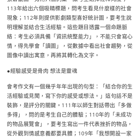
113年給出六個吸睛標題，問考生看見什麼樣的社會
現象；112年則提供影劇類型喜好統計圖，要考生說
明理解並結合生活經驗。這些題目透露一個命題脈
絡：考生必須具備「資訊統整能力」，不能只會寫心
情，得先學會「讀圖」，從數據中看出社會趨勢，從
圖像中讀出寓意，再將其轉化為文字。
●經驗感受是骨肉 想法是靈魂
會考作文有一個幾乎年年出現的句型：「結合你的生
活經驗或見聞，寫下你的感受或想法。」這句話不是
裝飾，是評分的關鍵。111年以師生對話帶出「多做
多得」，問的是考生自己的體驗；110年的「未成功
的物品展覽會」，要考生寫出一件代表挫折的物品，
從外觀到情感意義都要具體；109年「我想開設一家