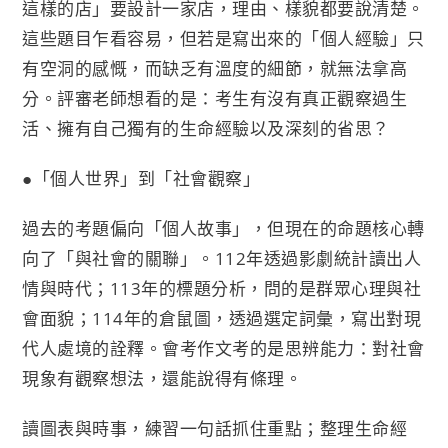
這樣的店」要設計一家店，理由、樣貌都要說清楚。
這些題目乍看容易，但若是寫出來的「個人經驗」只
有空洞的感慨，而缺乏有溫度的細節，就無法拿高
分。評審老師想看的是：考生有沒有真正觀察過生
活、擁有自己獨有的生命經驗以及深刻的省思？
●「個人世界」到「社會觀察」
過去的考題偏向「個人故事」，但現在的命題核心轉
向了「與社會的關聯」。112年透過影劇統計讀出人
情與時代；113年的標題分析，問的是群眾心理與社
會面貌；114年的倉鼠圖，透過選定詞彙，寫出對現
代人處境的詮釋。會考作文考的是思辨能力：對社會
現象有觀察想法，還能說得有條理。
讀圖表與時事，練習一句話抓住重點；整理生命經