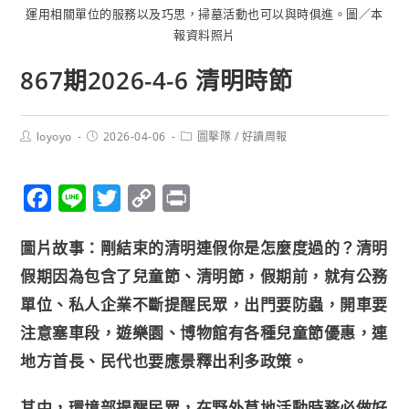
運用相關單位的服務以及巧思，掃墓活動也可以與時俱進。圖／本
報資料照片
867期2026-4-6 清明時節
loyoyo
2026-04-06
圖擊隊
/
好讀周報
F
L
T
C
P
a
i
w
o
r
圖片故事：
剛結束的清明連假你是怎麼度過的？清明
c
n
i
p
i
假期因為包含了兒童節、清明節，假期前，就有公務
e
e
t
y
n
單位、私人企業不斷提醒民眾，出門要防蟲，開車要
b
t
L
t
注意塞車段，遊樂園、博物館有各種兒童節優惠，連
o
e
i
o
r
n
地方首長、民代也要應景釋出利多政策。
k
k
其中，環境部提醒民眾，在野外草地活動時務必做好