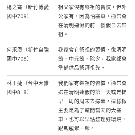
楊之騫（新竹博愛
祖父家沒有祭祖的習慣，但外
國中708）
公家有，因為怕塞車，通常會
在清明連假的前一個假日去祭
祖。
何采恩（新竹自強
我家會有祭祖的習慣，像清明
國中708）
節、中元節、除夕，我家都會
準備供品祭拜祖先。
林于捷（台中大雅
我們家有祭祖的習慣，通常會
國中818）
選在清明連假的第一天或是提
早一周的周末去掃墓。這樣做
主要是為了避開當天的大塞
車，也可以早點整理好環境，
跟親戚聚一聚。