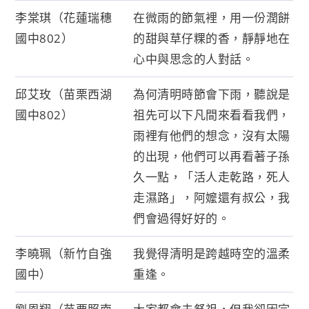
李棠琪（花蓮瑞穗
在微雨的節氣裡，用一份潤餅
國中802）
的甜與草仔粿的香，靜靜地在
心中與思念的人對話。
邱艾玫（苗栗西湖
為何清明時節會下雨，聽說是
國中802）
祖先可以下凡間來看看我們，
雨裡有他們的想念，沒有太陽
的出現，他們可以再看著子孫
久一點，「活人走乾路，死人
走濕路」，阿嬤還有叔公，我
們會過得好好的。
李曉珮（新竹自強
我覺得清明是跨越時空的溫柔
國中）
重逢。