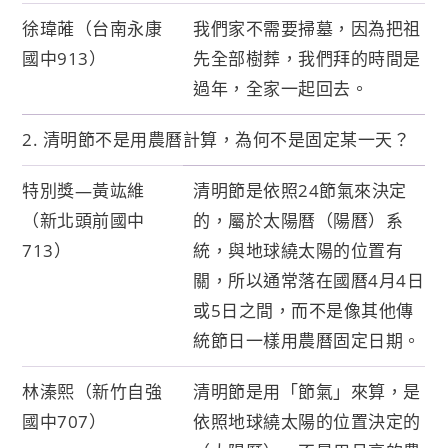
徐瑋蓶（台南永康
我們家不需要掃墓，因為把祖
國中913）
先全部樹葬，我們拜的時間是
過年，全家一起回去。
2. 清明節不是用農曆計算，為何不是固定某一天？
特別獎—黃竑維
清明節是依照24節氣來決定
（新北頭前國中
的，屬於太陽曆（陽曆）系
713）
統，與地球繞太陽的位置有
關，所以通常落在國曆4月4日
或5日之間，而不是像其他傳
統節日一樣用農曆固定日期。
林溱熙（新竹自強
清明節是用「節氣」來算，是
國中707）
依照地球繞太陽的位置決定的