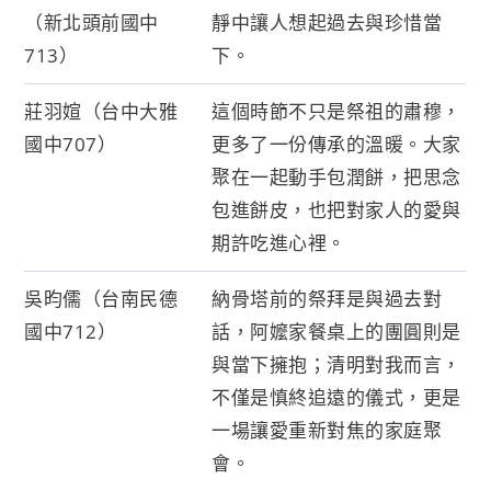
（新北頭前國中
靜中讓人想起過去與珍惜當
713）
下。
莊羽媗（台中大雅
這個時節不只是祭祖的肅穆，
國中707）
更多了一份傳承的溫暖。大家
聚在一起動手包潤餅，把思念
包進餅皮，也把對家人的愛與
期許吃進心裡。
吳昀儒（台南民德
納骨塔前的祭拜是與過去對
國中712）
話，阿嬤家餐桌上的團圓則是
與當下擁抱；清明對我而言，
不僅是慎終追遠的儀式，更是
一場讓愛重新對焦的家庭聚
會。