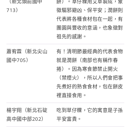
（新北頭前國中
餅）。草仔粿用艾草製成，象
713）
徵驅邪避凶、保平安；潤餅則
代表將各種食材包在一起，有
團圓與豐收的意涵，也象徵對
祖先的感謝。
蕭宥霖（新北尖山
有！清明節最經典的代表食物
國中705）
就是潤餅（南部也有稱作春
捲）。因為寒食節禁止開火
（禁煙火），所以人們會把事
先煮好的熟食食材，包在餅皮
裡直接食用。
楊宇翔（新北石碇
吃到草仔粿，它的寓意是子孫
高中國中部202）
平安富貴。