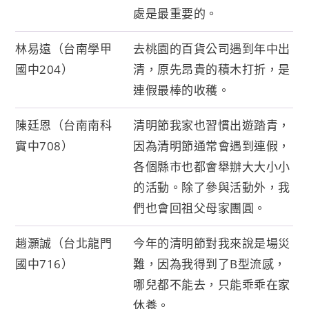
處是最重要的。
林易遠（台南學甲
去桃園的百貨公司遇到年中出
國中204）
清，原先昂貴的積木打折，是
連假最棒的收穫。
陳廷恩（台南南科
清明節我家也習慣出遊踏青，
實中708）
因為清明節通常會遇到連假，
各個縣市也都會舉辦大大小小
的活動。除了參與活動外，我
們也會回祖父母家團圓。
趙灝誠（台北龍門
今年的清明節對我來說是場災
國中716）
難，因為我得到了B型流感，
哪兒都不能去，只能乖乖在家
休養。