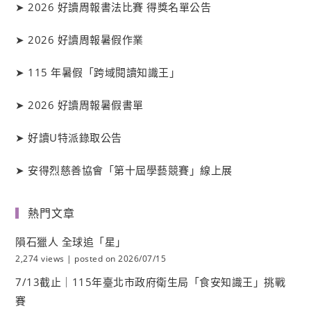
➤
2026 好讀周報書法比賽 得獎名單公告
➤
2026 好讀周報暑假作業
➤
115 年暑假「跨域閱讀知識王」
➤
2026 好讀周報暑假書單
➤
好讀
U
特派錄取公告
➤
安得烈慈善協會「第十屆學藝競賽」線上展
熱門文章
隕石獵人 全球追「星」
2,274 views
|
posted on 2026/07/15
7/13截止｜115年臺北市政府衛生局「食安知識王」挑戰
賽