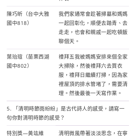
陳巧昕（台中大雅
我們家通常會趁著掃墓和媽媽
國中818）
一起回彰化，順便去踏青、去
走走，也會和親戚一起吃頓飯
聊個天。
葉珆瑄（苗栗西湖
禮拜五我被媽媽安排來個全家
國中802）
大掃除，然後禮拜六去買衣
服，禮拜日繼續打掃，因為家
裡屋頂的排水管堵了，需要清
理。然後最後一天寫作業。
5. 「清明時節雨紛紛」是古代詩人的感受，請寫一
句你對清明時節的感受？
特別獎—黃竑維
清明微風帶著淡淡思念，在寧