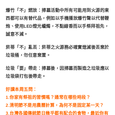
爆竹「不」燃放：掃墓活動中所有可能用到火源的東
西都可以有替代品，例如以手機播放爆竹聲以代替鞭
炮、使用LED燈光蠟燭，不點線香而以手祭拜祖先，
誠意不減。
菸蒂「不」亂丟：菸蒂之火源務必確實熄滅後丟棄於
垃圾桶，勿任意棄置。
垃圾「要」帶走：掃墓後，因掃墓而製造之垃圾應以
垃圾袋打包後帶走。
好讀本周五問：
1.你家有祭祖的習慣嗎？通常在哪些時段？
2.清明節不是用農曆計算，為何不是固定某一天？
3.台灣各國傳統節日幾乎都有配合的食物，最近你有