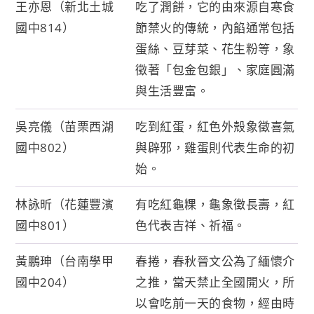
王亦恩（新北土城
吃了潤餅，它的由來源自寒食
國中814）
節禁火的傳統，內餡通常包括
蛋絲、豆芽菜、花生粉等，象
徵著「包金包銀」、家庭圓滿
與生活豐富。
吳亮儀（苗栗西湖
吃到紅蛋，紅色外殼象徵喜氣
國中802）
與辟邪，雞蛋則代表生命的初
始。
林詠昕（花蓮豐濱
有吃紅龜粿，龜象徵長壽，紅
國中801）
色代表吉祥、祈福。
黃鵬珅（台南學甲
春捲，春秋晉文公為了緬懷介
國中204）
之推，當天禁止全國開火，所
以會吃前一天的食物，經由時