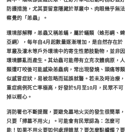
防護措施，尤其要留意隱藏於草叢中、肉眼幾乎無法
察覺的「恙蟲」。
環境部解釋，恙蟲又稱恙蟎，屬於蟎類（蛛形綱、蜱
亞綱），每年自4月起數量逐漸增加，是自然存在於
草叢及灌木等戶外環境中的寄生性節肢動物，並非因
環境髒亂而產生。其幼蟲可能帶有立克次體病原，人
類遭叮咬後可能感染恙蟲病，常出現發燒、頭痛等類
似感冒症狀，易被忽略而延誤就醫。若未及時治療，
重症病例死亡率極高，好發於5月至10月，民眾不可
掉以輕心。
消防署也不斷提醒，要避免墓地火災的發生很簡單，
只要「掃墓不用火」。可能會有民眾認為：怎麼可
能！如果不用火要如何處理雜草？要怎麼點蠟燭？要