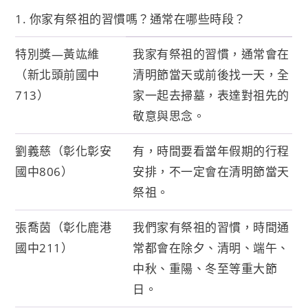
1. 你家有祭祖的習慣嗎？通常在哪些時段？
特別獎—黃竑維
我家有祭祖的習慣，通常會在
（新北頭前國中
清明節當天或前後找一天，全
713）
家一起去掃墓，表達對祖先的
敬意與思念。
劉義慈（彰化彰安
有，時間要看當年假期的行程
國中806）
安排，不一定會在清明節當天
祭祖。
張喬茵（彰化鹿港
我們家有祭祖的習慣，時間通
國中211）
常都會在除夕、清明、端午、
中秋、重陽、冬至等重大節
日。