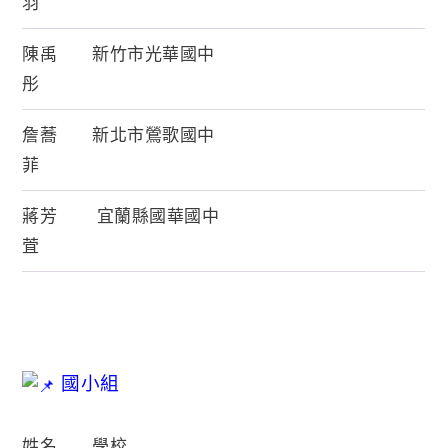
羽
陳禹
新竹市光華國中
彤
詹蕎
新北市鶯歌國中
菲
蔣芳
宜蘭縣國華國中
萓
國小組
姓名
學校