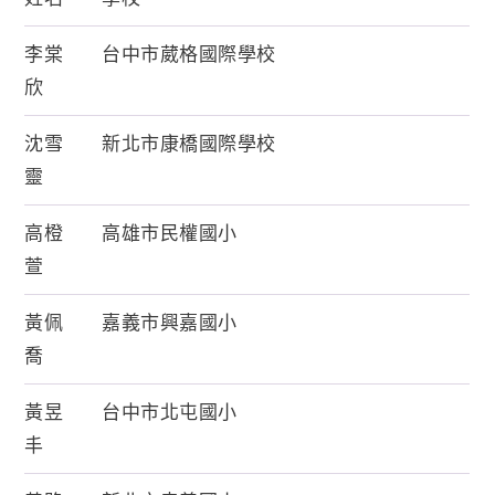
李棠
台中市葳格國際學校
欣
沈雪
新北市康橋國際學校
靈
高橙
高雄市民權國小
萱
黃佩
嘉義市興嘉國小
喬
黃昱
台中市北屯國小
丰