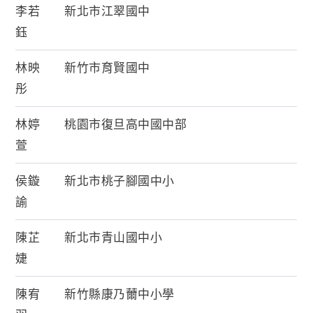
李若
新北市江翠國中
鈺
林映
新竹市育賢國中
彤
林婷
桃園市復旦高中國中部
萱
侯鏇
新北市桃子腳國中小
諭
陳芷
新北市青山國中小
婕
陳宥
新竹縣康乃薾中小學