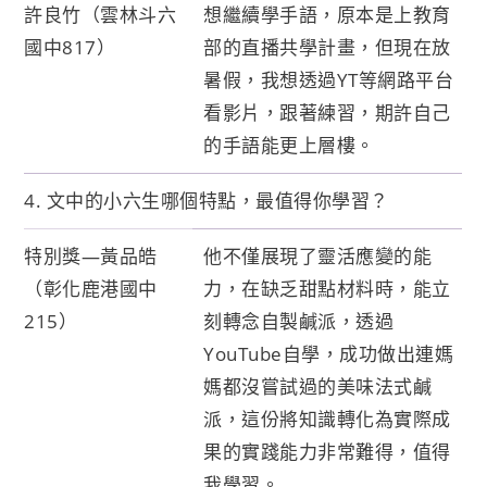
許良竹（雲林斗六
想繼續學手語，原本是上教育
國中817）
部的直播共學計畫，但現在放
暑假，我想透過YT等網路平台
看影片，跟著練習，期許自己
的手語能更上層樓。
4. 文中的小六生哪個特點，最值得你學習？
特別獎—黃品皓
他不僅展現了靈活應變的能
（彰化鹿港國中
力，在缺乏甜點材料時，能立
215）
刻轉念自製鹹派，透過
YouTube自學，成功做出連媽
媽都沒嘗試過的美味法式鹹
派，這份將知識轉化為實際成
果的實踐能力非常難得，值得
我學習。