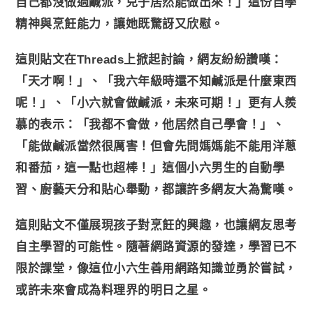
自己都沒做過鹹派，兒子居然能做出來！」這份自學
精神與烹飪能力，讓她既驚訝又欣慰。
這則貼文在Threads上掀起討論，網友紛紛讚嘆：
「天才啊！」、「我六年級時還不知鹹派是什麼東西
呢！」、「小六就會做鹹派，未來可期！」更有人羨
慕的表示：「我都不會做，他居然自己學會！」、
「能做鹹派當然很厲害！但會先問媽媽能不能用洋蔥
和番茄，這一點也超棒！」這個小六男生的自動學
習、廚藝天分和貼心舉動，都讓許多網友大為驚嘆。
這則貼文不僅展現孩子對烹飪的興趣，也讓網友思考
自主學習的可能性。隨著網路資源的發達，學習已不
限於課堂，像這位小六生善用網路知識並勇於嘗試，
或許未來會成為料理界的明日之星。