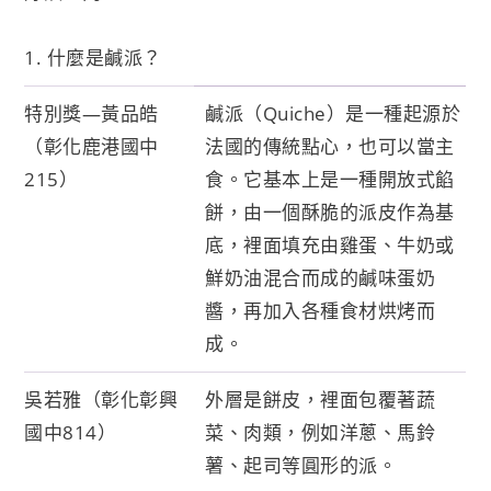
1. 什麼是鹹派？
特別獎—黃品皓
鹹派（Quiche）是一種起源於
（彰化鹿港國中
法國的傳統點心，也可以當主
215）
食。它基本上是一種開放式餡
餅，由一個酥脆的派皮作為基
底，裡面填充由雞蛋、牛奶或
鮮奶油混合而成的鹹味蛋奶
醬，再加入各種食材烘烤而
成。
吳若雅（彰化彰興
外層是餅皮，裡面包覆著蔬
國中814）
菜、肉類，例如洋蔥、馬鈴
薯、起司等圓形的派。