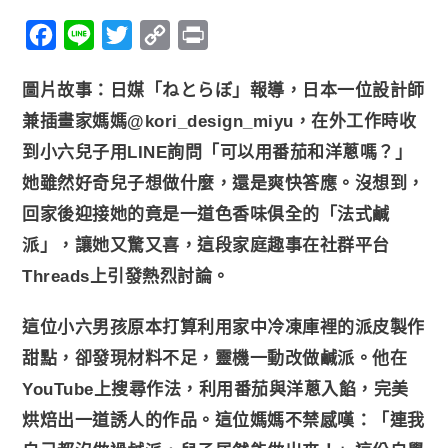
F
L
T
C
P
a
i
w
o
r
圖片故事：日媒「ねとらぼ」報導，日本一位設計師
c
n
i
p
i
兼插畫家媽媽@kori_design_miyu，在外工作時收
e
e
t
y
n
到小六兒子用LINE詢問「可以用番茄和洋蔥嗎？」
b
t
L
t
她雖然好奇兒子想做什麼，還是爽快答應。沒想到，
o
e
i
o
r
n
回家後迎接她的竟是一道色香味俱全的「法式鹹
k
k
派」，讓她又驚又喜，這段家庭趣事在社群平台
Threads上引發熱烈討論。
這位小六男孩原本打算利用家中冷凍庫裡的派皮製作
甜點，卻發現材料不足，靈機一動改做鹹派。他在
YouTube上搜尋作法，利用番茄與洋蔥入餡，完美
烘焙出一道誘人的作品。這位媽媽不禁感嘆：「連我