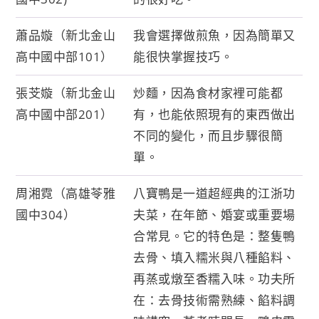
蕭品嫙（新北金山
我會選擇做煎魚，因為簡單又
高中國中部101）
能很快掌握技巧。
張芠嫙（新北金山
炒麵，因為食材家裡可能都
高中國中部201）
有，也能依照現有的東西做出
不同的變化，而且步驟很簡
單。
周湘霓（高雄苓雅
八寶鴨是一道超經典的江浙功
國中304）
夫菜，在年節、婚宴或重要場
合常見。它的特色是：整隻鴨
去骨、填入糯米與八種餡料、
再蒸或燉至香糯入味。功夫所
在：去骨技術需熟練、餡料調