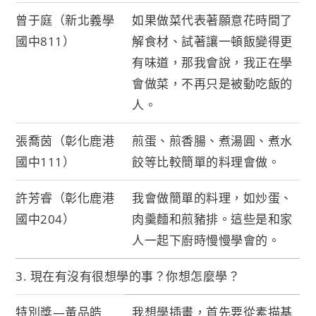
曾于庭（新北義學
如果做菜代表著願意花時間了
國中811）
解食材、試著讓一頓飯變得更
有味道，那我會說，我正在學
會做菜，不再只是被動吃飯的
人。
張喬茵（彰化鹿港
煎蛋、煎香腸、煮湯圓、煮水
國中111）
餃等比較簡單的料理會做。
許芳睿（彰化鹿港
我會做簡單的料理，如炒蛋、
國中204）
肉羹麵和煎豬排。這些是和家
人一起下廚時慢慢學會的。
3. 現在有沒有很想學的事？你想怎麼學？
特別獎—黃品皓
我想學插畫，首先要從素描基