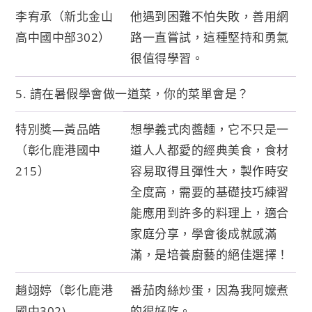
李宥承（新北金山
他遇到困難不怕失敗，善用網
高中國中部302）
路一直嘗試，這種堅持和勇氣
很值得學習。
5. 請在暑假學會做一道菜，你的菜單會是？
特別獎—黃品皓
想學義式肉醬麵，它不只是一
（彰化鹿港國中
道人人都愛的經典美食，食材
215）
容易取得且彈性大，製作時安
全度高，需要的基礎技巧練習
能應用到許多的料理上，適合
家庭分享，學會後成就感滿
滿，是培養廚藝的絕佳選擇！
趙翊婷（彰化鹿港
番茄肉絲炒蛋，因為我阿嬤煮
國中302)
的很好吃。