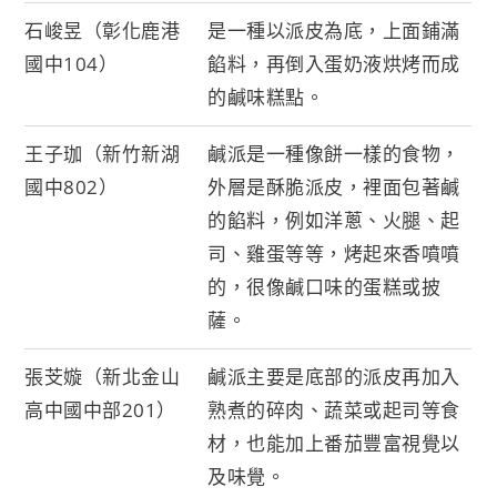
石峻昱（彰化鹿港
是一種以派皮為底，上面鋪滿
國中104）
餡料，再倒入蛋奶液烘烤而成
的鹹味糕點。
王子珈（新竹新湖
鹹派是一種像餅一樣的食物，
國中802）
外層是酥脆派皮，裡面包著鹹
的餡料，例如洋蔥、火腿、起
司、雞蛋等等，烤起來香噴噴
的，很像鹹口味的蛋糕或披
薩。
張芠嫙（新北金山
鹹派主要是底部的派皮再加入
高中國中部201）
熟煮的碎肉、蔬菜或起司等食
材，也能加上番茄豐富視覺以
及味覺。