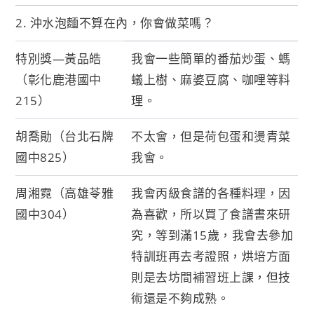
2. 沖水泡麵不算在內，你會做菜嗎？
特別獎—黃品皓
我會一些簡單的番茄炒蛋、螞
（彰化鹿港國中
蟻上樹、麻婆豆腐、咖哩等料
215）
理。
胡喬勛（台北石牌
不太會，但是荷包蛋和燙青菜
國中825）
我會。
周湘霓（高雄苓雅
我會丙級食譜的各種料理，因
國中304）
為喜歡，所以買了食譜書來研
究，等到滿15歲，我會去參加
特訓班再去考證照，烘培方面
則是去坊間補習班上課，但技
術還是不夠成熟。