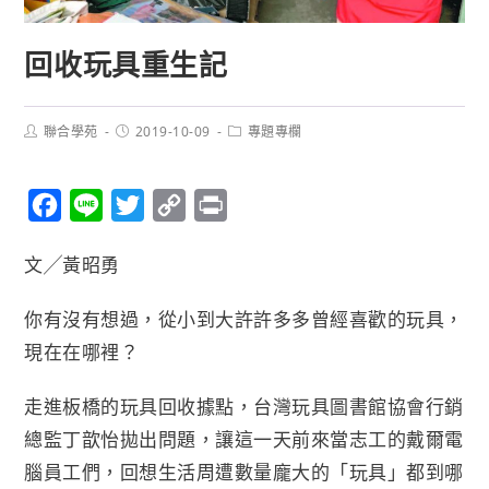
回收玩具重生記
聯合學苑
2019-10-09
專題專欄
F
L
T
C
P
a
i
w
o
r
文╱黃昭勇
c
n
i
p
i
e
e
t
y
n
你有沒有想過，從小到大許許多多曾經喜歡的玩具，
b
t
L
t
現在在哪裡？
o
e
i
o
r
n
走進板橋的玩具回收據點，台灣玩具圖書館協會行銷
k
k
總監丁歆怡拋出問題，讓這一天前來當志工的戴爾電
腦員工們，回想生活周遭數量龐大的「玩具」都到哪