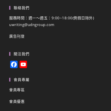
聯絡我們
服務時間：週一～週五：9:00~18:00(例假日除外)
uwriting@udngroup.com
廣告刊登
關注我們
F
Y
a
o
c
u
會員專屬
e
T
會員專區
b
u
會員優惠
o
b
o
e