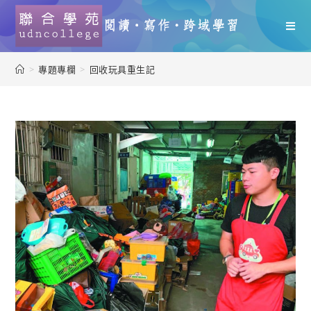
>
專題專欄
>
回收玩具重生記