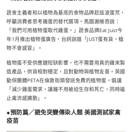
蔬食主義者和以植物為基底的食物品牌趁這波蛋荒，
呼籲消費者思考雞蛋的替代選項。馬圖謝維奇說：
「我們可用植物蛋取代雞蛋。」蔬食品牌Eat Just今
年1月推出植物蛋廣告，台詞說道「JUST蛋有貨，植
物不會感冒」。
植物蛋不受供應鏈短缺影響，也不需要用真的雞來製
造產品，供貨相對穩定，且對動物與植物友善。英國
動保團體PETA在倫敦街頭發送免費的植物蛋，倡議
「減少雞蛋需求，讓雞不用被迫生存和死亡，同時遏
止禽流感擴散」。
●預防篇╱避免突變傳染人類 美國測試家禽
疫苗