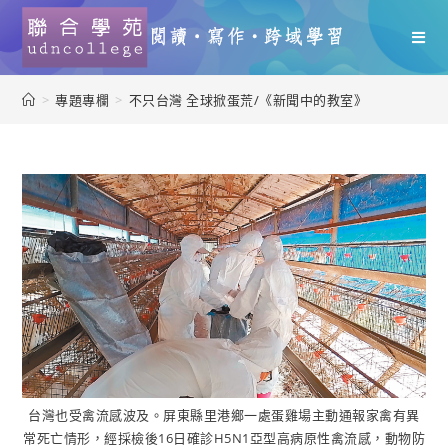
>
專題專欄
>
不只台灣 全球掀蛋荒/《新聞中的教室》
台灣也受禽流感波及。屏東縣里港鄉一處蛋雞場主動通報家禽有異
常死亡情形，經採檢後16日確診H5N1亞型高病原性禽流感，動物防