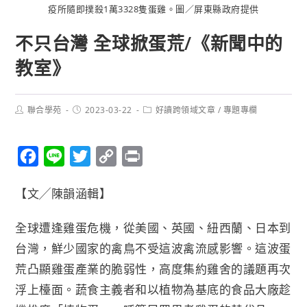
疫所隨即撲殺1萬3328隻蛋雞。圖／屏東縣政府提供
不只台灣 全球掀蛋荒/《新聞中的
教室》
聯合學苑
2023-03-22
好讀跨領域文章
/
專題專欄
F
L
T
C
P
a
i
w
o
r
【文╱陳韻涵輯】
c
n
i
p
i
e
e
t
y
n
全球遭逢雞蛋危機，從美國、英國、紐西蘭、日本到
b
t
L
t
台灣，鮮少國家的禽鳥不受這波禽流感影響。這波蛋
o
e
i
荒凸顯雞蛋產業的脆弱性，高度集約雞舍的議題再次
o
r
n
浮上檯面。蔬食主義者和以植物為基底的食品大廠趁
k
k