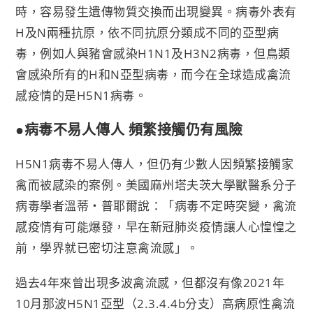
時，容易發生遺傳物質交換而出現變異。病毒外表有
H及N兩種抗原，依不同抗原分類成不同的亞型病
毒，例如人與豬會感染H1N1及H3N2病毒，但鳥類
會感染所有的H和N亞型病毒，而今在全球造成禽流
感疫情的是H5N1病毒。
●病毒不易人傳人 頻繁接觸仍有風險
H5N1病毒不易人傳人，但仍有少數人因頻繁接觸家
禽而被感染的案例。美國麻州塔夫茨大學獸醫系分子
病毒學者溫蒂‧普耶爾說：「病毒不定時突變，禽流
感疫情有可能爆發，早在新冠肺炎疫情讓人心惶惶之
前，學界就已密切注意禽流感」。
過去4年來曾出現多波禽流感，但都沒有像2021年
10月那波H5N1亞型（2.3.4.4b分支）高病原性禽流