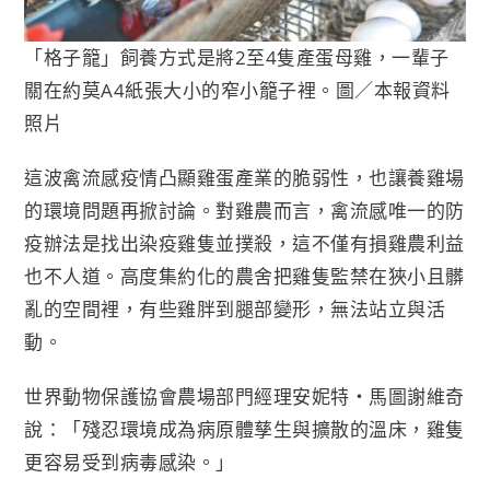
「格子籠」飼養方式是將2至4隻產蛋母雞，一輩子
關在約莫A4紙張大小的窄小籠子裡。圖／本報資料
照片
這波禽流感疫情凸顯雞蛋產業的脆弱性，也讓養雞場
的環境問題再掀討論。對雞農而言，禽流感唯一的防
疫辦法是找出染疫雞隻並撲殺，這不僅有損雞農利益
也不人道。高度集約化的農舍把雞隻監禁在狹小且髒
亂的空間裡，有些雞胖到腿部變形，無法站立與活
動。
世界動物保護協會農場部門經理安妮特‧馬圖謝維奇
說：「殘忍環境成為病原體孳生與擴散的溫床，雞隻
更容易受到病毒感染。」