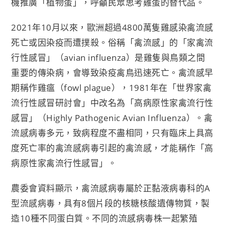
機推廣「植物蛋」，呼籲民眾思考雞蛋的替代品。
2021年10月以來，歐洲超過4800萬隻雞感染禽流感
死亡或因染疫而遭撲殺。俗稱「禽流感」的「家禽流
行性感冒」（avian influenza）是雞隻與鳥類之間
重要的傳染病，會導致染疫禽鳥迅速死亡。禽流感早
期稱作雞瘟（fowl plague），1981年在「世界家禽
流行性感冒研討會」中改名為「高病原性家禽流行性
感冒」（Highly Pathogenic Avian Influenza）。禽
流感病毒多元，致病程度不盡相同，只有臨床上具高
度死亡率的禽流感病毒引起的禽流感，才能稱作「高
病原性家禽流行性感冒」。
農委會資料顯示，禽流感病毒屬於正黏液病毒科的A
型流感病毒，具有8個片段的核糖核酸遺傳物質，製
造10種不同蛋白質。不同的流感病毒株一起繁殖