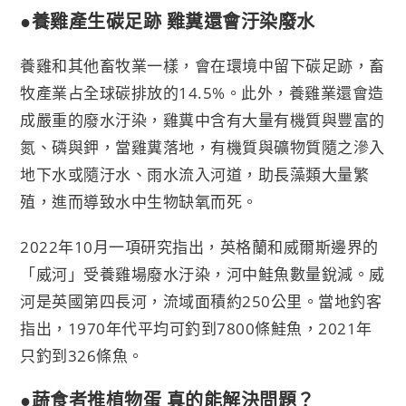
●養雞產生碳足跡 雞糞還會汙染廢水
養雞和其他畜牧業一樣，會在環境中留下碳足跡，畜
牧產業占全球碳排放的14.5%。此外，養雞業還會造
成嚴重的廢水汙染，雞糞中含有大量有機質與豐富的
氮、磷與鉀，當雞糞落地，有機質與礦物質隨之滲入
地下水或隨汙水、雨水流入河道，助長藻類大量繁
殖，進而導致水中生物缺氧而死。
2022年10月一項研究指出，英格蘭和威爾斯邊界的
「威河」受養雞場廢水汙染，河中鮭魚數量銳減。威
河是英國第四長河，流域面積約250公里。當地釣客
指出，1970年代平均可釣到7800條鮭魚，2021年
只釣到326條魚。
●蔬食者推植物蛋 真的能解決問題？