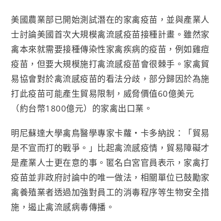
美國農業部已開始測試潛在的家禽疫苗，並與產業人
士討論美國首次大規模禽流感疫苗接種計畫。雖然家
禽本來就需要接種傳染性家禽疾病的疫苗，例如雞痘
疫苗，但要大規模施打禽流感疫苗會很棘手。家禽貿
易協會對於禽流感疫苗的看法分歧，部分歸因於為施
打此疫苗可能產生貿易限制，威脅價值60億美元
（約台幣1800億元）的家禽出口業。
明尼蘇達大學禽鳥醫學專家卡蘿‧卡多納說：「貿易
是不宣而打的戰爭。」比起禽流感疫情，貿易障礙才
是產業人士更在意的事。匿名白宮官員表示，家禽打
疫苗並非政府討論中的唯一做法，相關單位已鼓勵家
禽養殖業者透過加強對員工的消毒程序等生物安全措
施，遏止禽流感病毒傳播。