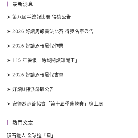
最新消息
➤
第八屆手繪報比賽 得獎公告
➤
2026 好讀周報書法比賽 得獎名單公告
➤
2026 好讀周報暑假作業
➤
115 年暑假「跨域閱讀知識王」
➤
2026 好讀周報暑假書單
➤
好讀
U
特派錄取公告
➤
安得烈慈善協會「第十屆學藝競賽」線上展
熱門文章
隕石獵人 全球追「星」