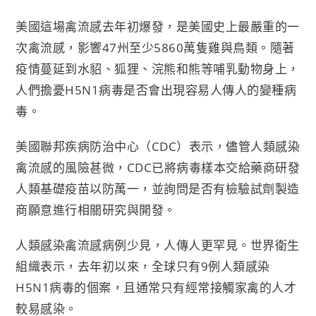
美國這場禽流感去年初爆發，是美國史上最嚴重的一
次禽流感，影響47州至少5860萬隻雞與鳥類。隨著
疫情蔓延到水貂、狐狸、浣熊和熊等哺乳動物身上，
人們擔憂H5N1病毒是否會出現容易人傳人的變種病
毒。
美國聯邦疾病防治中心（CDC）表示，儘管人類感染
禽流感的風險甚微，CDC已將病毒樣本交給藥商研發
人類基礎疫苗以防萬一，並詢問是否有檢驗試劑製造
商願意進行相關研究與開發。
人類感染禽流感病例少見，人傳人更罕見。世界衛生
組織表示，去年初以來，全球只有9例人類感染
H5N1病毒的個案，且通常只有經常接觸家禽的人才
較易感染。