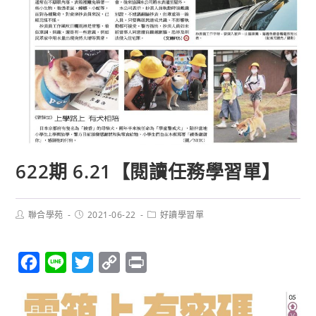
622期 6.21【閱讀任務學習單】
聯合學苑
2021-06-22
好讀學習單
F
L
T
C
P
a
i
w
o
r
c
n
i
p
i