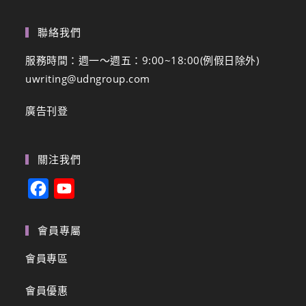
聯絡我們
服務時間：週一～週五：9:00~18:00(例假日除外)
uwriting@udngroup.com
廣告刊登
關注我們
F
Y
a
o
c
u
會員專屬
e
T
會員專區
b
u
會員優惠
o
b