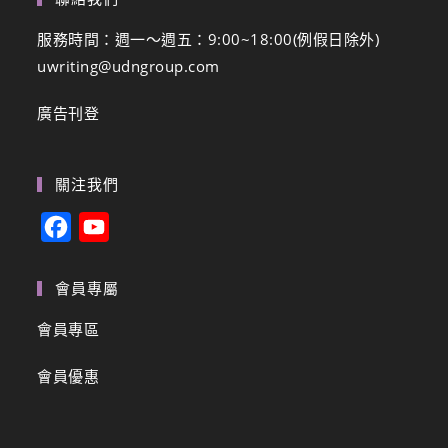
服務時間：週一～週五：9:00~18:00(例假日除外)
uwriting@udngroup.com
廣告刊登
關注我們
F
Y
a
o
c
u
會員專屬
e
T
會員專區
b
u
會員優惠
o
b
o
e
k
C