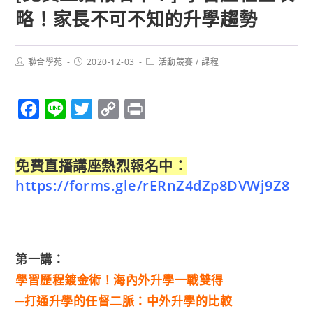
略！家長不可不知的升學趨勢
聯合學苑
2020-12-03
活動競賽
/
課程
F
L
T
C
P
a
i
w
o
r
c
n
i
p
i
免費直播講座熱烈報名中：
e
e
t
y
n
https://forms.gle/rERnZ4dZp8DVWj9Z8
b
t
L
t
o
e
i
o
r
n
k
k
第一講：
學習歷程鍍金術！海內外升學一戰雙得
─打通升學的任督二脈：中外升學的比較