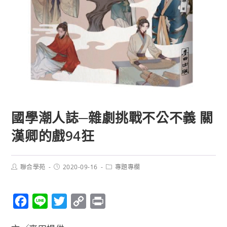
國學潮人誌─雜劇挑戰不公不義 關
漢卿的戲94狂
聯合學苑
2020-09-16
專題專欄
F
L
T
C
P
a
i
w
o
r