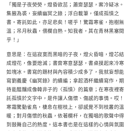
「獨是子夜熒熒，燈昏欲蕊；蕭齋瑟瑟，案冷疑冰。
集腋為裘，妄續幽冥之錄；浮白載筆，僅成孤憤之
書。寄託如此，亦足悲矣！嗟乎！驚霜寒雀，抱樹無
溫；吊月秋蟲，偎欄自熱。知我者，其在青林黑塞間
乎！」
意思是：在這寂寞而黑暗的子夜，燈火昏暗，燈芯結
成燈花，像要熄滅；書齋寒意瑟瑟，書桌摸起來冷寒
如塊冰。書寫的題材與內容積少成多了，我就妄想能
寫劉義慶《幽冥錄》的續編；拿起酒杯繼續寫作，期
待能醞釀成像韓非子的〈孤憤〉的篇章；在寒夜裡寄
託孤憤於文字中，是件讓人傷懷、傷感的事情。哎！
寒霜驚動雀鳥，棲息在樹枝上，卻感覺不到枝叢的溫
暖；對月傷懷的秋蟲，依著欄杆，在獨唱的歌聲中得
到鼓舞自己的熱度。這本書也是在這樣的心情與氛圍