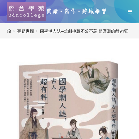
>
專題專欄
>
國學潮人誌─雜劇挑戰不公不義 關漢卿的戲94狂