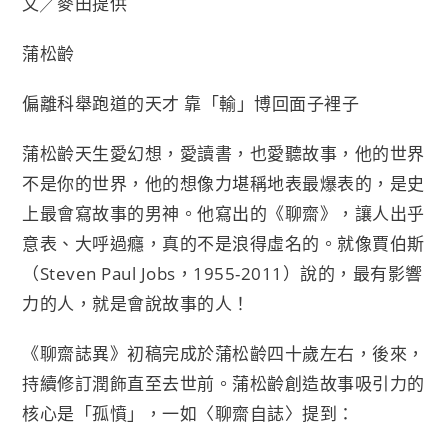
文╱麥田提供
c
n
i
p
i
e
e
t
y
n
蒲松齡
b
t
L
t
o
e
i
偏離科舉跑道的天才 靠「輸」博回面子裡子
o
r
n
蒲松齡天生愛幻想，愛讀書，也愛聽故事，他的世界
k
k
不是你的世界，他的想像力堪稱地表最爆表的，是史
上最會寫故事的男神。他寫出的《聊齋》，讓人出乎
意表、大呼過癮，真的不是浪得虛名的。就像賈伯斯
（Steven Paul Jobs，1955-2011）說的，最有影響
力的人，就是會說故事的人！
《聊齋誌異》初稿完成於蒲松齡四十歲左右，後來，
持續修訂潤飾直至去世前。蒲松齡創造故事吸引力的
核心是「孤憤」，一如〈聊齋自誌〉提到：