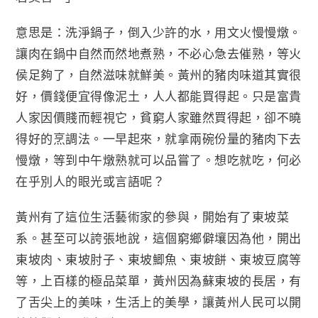
意思是：洗淨鍋子，倒入少許的水，用文火慢慢燉。
讓肉在鍋中自然而然地煮熟，不必心急去催熟，等火
侯足夠了，自然滋味就鮮美。黃州的豬肉味道其實很
好，價錢便宜得像泥土，人人都能買得起。只是富貴
人家因價賤而輕視它，貧窮人家雖然買得起，卻不曉
得好的烹調法。一早起來，就拿兩碗份量的豬肉下去
慢燉，等到中午燉熟就可以品嘗了。想吃就吃，何必
在乎別人的眼光或言語呢？
黃州有了這位生活藝術家的參與，開始有了東坡菜
系。甚至可以誇張地說，這個窮鄉僻壤因為他，開出
東坡肉、東坡肘子、東坡鯽魚、東坡餅、東坡豆腐等
等，上百樣的極品菜單，黃州因為蘇東坡的長居，有
了舌尖上的美味，生活上的美學，讓黃州人民可以開