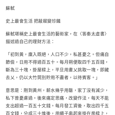
蘇軾
史上最會生活 把蔽屣變珍饈
蘇軾堪稱史上最會生活的藝術家，在〈答秦太虛書〉
描述過自己的理財方法：
「初到黃，廩入既絕，人口不少，私甚憂之。但痛自
節儉，日用不得過百五十。每月朔便取四千五百錢，
斷為三十塊，掛屋樑上，平旦用畫乂挑取一塊，即藏
去乂，仍以大竹筒別貯用不盡者，以待賓客。」
意思是：剛到黃州，薪水幾乎用罄，家丁沒有減少，
私下曾憂慮過。後來痛定思痛，改變作法，每天不能
支出超過一百五十文錢。每月發工資後，取出四千五
百文錢，分成三十堆後，用繩子串起來掛在房樑上，