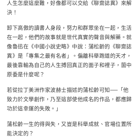
人生怎麼這麼難，好像都可以交給《聊齋誌異》來解
決！
卸下高傲的讀書人身段，努力和群眾坐在一起，生活
在一起，他們的故事就是世代真實的聲音與解藥。就
像魯迅在《中國小說史略》中說：蒲松齡的《聊齋誌
異》是「專集之最有名者」。偏離科舉跑道的天才，
最後靠輸為自己的人生搏回真正的面子和裡子，箇中
原委是什麼呢？
若從拉丁美洲作家波赫士描述的蒲松齡可知──「他
致力於文學創作，乃至這部使他成名的作品，都應歸
功於這幸運的失敗。」
蒲松齡一生的得與失，又豈是科舉成就、官場位置所
能決定的？