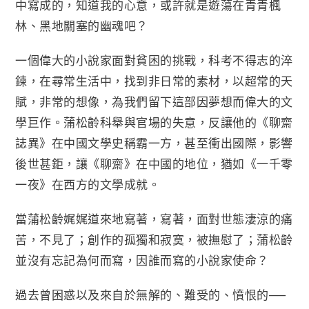
中寫成的，知道我的心意，或許就是遊蕩在青青楓
林、黑地關塞的幽魂吧？
一個偉大的小說家面對貧困的挑戰，科考不得志的淬
鍊，在尋常生活中，找到非日常的素材，以超常的天
賦，非常的想像，為我們留下這部因夢想而偉大的文
學巨作。蒲松齡科舉與官場的失意，反讓他的《聊齋
誌異》在中國文學史稱霸一方，甚至衝出國際，影響
後世甚鉅，讓《聊齋》在中國的地位，猶如《一千零
一夜》在西方的文學成就。
當蒲松齡娓娓道來地寫著，寫著，面對世態淒涼的痛
苦，不見了；創作的孤獨和寂寞，被撫慰了；蒲松齡
並沒有忘記為何而寫，因誰而寫的小說家使命？
過去曾困惑以及來自於無解的、難受的、憤恨的──