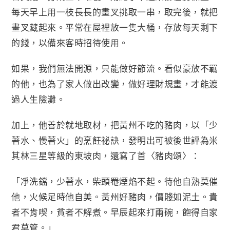
每天早上用一枝長長的畫叉挑取一串，取完後，就把
畫叉藏起來。平常在屋裡放一隻大桶，存放每天剩下
的錢，以備來客時招待使用。
如果，我們無法開源，只能做好節流。看似豪放不羈
的他，也為了家人做出改變，做好理財規畫，才能渡
過人生險灘。
加上，他善於就地取材，把黃州不吃的豬肉，以「少
著水、慢著火」的烹飪祕訣，發明出可被後世評為米
其林三星等級的東坡肉，還寫了首〈豬肉頌〉：
「凈洗鐺，少著水，柴頭罨煙焰不起。待他自熟莫催
他，火候足時他自美。黃州好豬肉，價賤如泥土。貴
者不肯喫，貧者不解煮。早辰起來打兩碗，飽得自家
君莫管。」