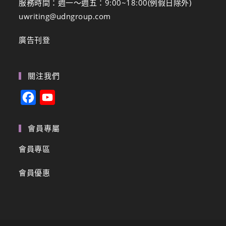
服務時間：週一～週五：9:00~18:00(例假日除外)
uwriting@udngroup.com
廣告刊登
關注我們
F
Y
a
o
c
u
會員專屬
e
T
會員專區
b
u
會員優惠
o
b
o
e
k
C
h