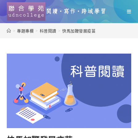
>
專題專欄
>
科普閱讀
>
快馬加鞭發展疫苗