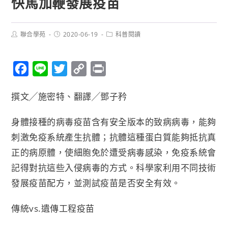
快馬加鞭發展疫苗
聯合學苑
2020-06-19
科普閱讀
F
L
T
C
P
a
i
w
o
r
撰文╱施密特、翻譯╱鄧子矜
c
n
i
p
i
e
e
t
y
n
身體接種的病毒疫苗含有安全版本的致病病毒，能夠
b
t
L
t
刺激免疫系統產生抗體；抗體這種蛋白質能夠抵抗真
o
e
i
正的病原體，使細胞免於遭受病毒感染，免疫系統會
o
r
n
記得對抗這些入侵病毒的方式。科學家利用不同技術
k
k
發展疫苗配方，並測試疫苗是否安全有效。
傳統vs.遺傳工程疫苗