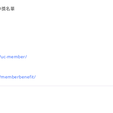
中獎名單
m/uc-member/
m/memberbenefit/