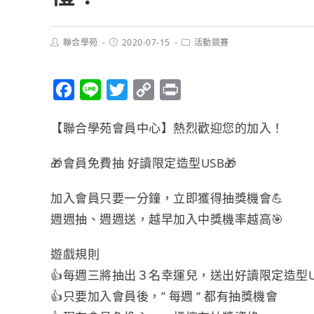
聯合學苑
2020-07-15
活動競賽
F
L
T
C
P
a
i
w
o
r
【聯合學苑會員中心】熱烈歡迎您的加入！
c
n
i
p
i
e
e
t
y
n
🎁
會員免費抽 好讀限定造型USB
🎁
b
t
L
t
o
e
i
加入會員只要一分鐘，立即獲得抽獎機會
💪
o
r
n
週週抽、週週送，越早加入中獎機率越高
🎯
k
k
遊戲規則
👍
每週三將抽出３名幸運兒，送出好讀限定造型USB
👍
只要加入會員後，” 每週 ” 都有抽獎機會