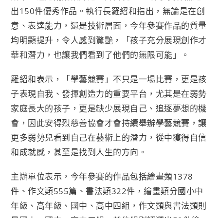
o
e
i
出150件優秀作品。執行長羅紹和指出，無論是在創
o
r
n
意、表達能力，還是技術層面，今年參賽作品的質量
k
k
均明顯提升，令人感到驚艷，「孩子充分展現創作才
華和潛力，也讓我們看到了他們的無限可能」。
羅紹和表示，「學藝競賽」不只是一場比賽，更是孩
子表現自我、發揮創造力的重要平台，尤其是在弱勢
家庭長大的孩子，更是缺少展現自己、追逐夢想的機
會，因此安得烈慈善協會才會持續舉辦學藝競賽，讓
更多弱勢兒看到自己在藝術上的潛力，從中獲得自信
和成就感，甚至是找到人生的方向。
主辦單位表示，今年參賽的作品包括繪畫類1378
件、作文類555篇、書法類322件，繪畫類分國小中
年級、高年級、國中、高中四組，作文類與書法類則