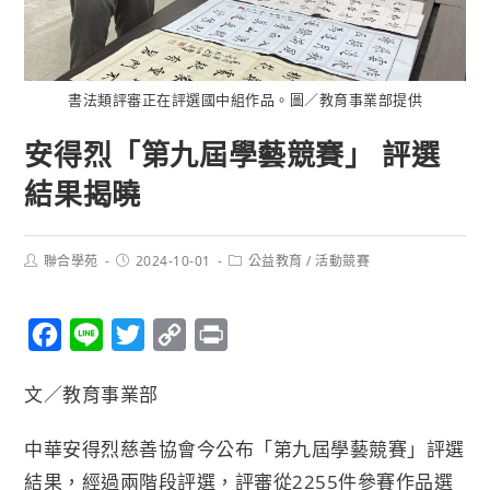
書法類評審正在評選國中組作品。圖／教育事業部提供
安得烈「第九屆學藝競賽」 評選
結果揭曉
聯合學苑
2024-10-01
公益教育
/
活動競賽
F
L
T
C
P
a
i
w
o
r
文／教育事業部
c
n
i
p
i
e
e
t
y
n
中華安得烈慈善協會今公布「第九屆學藝競賽」評選
b
t
L
t
結果，經過兩階段評選，評審從2255件參賽作品選