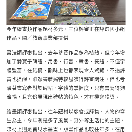
今年繪畫類作品題材多元，三位評審正在評選國小組
作品。圖／教育事業部提供
書法類評審指出，去年參賽作品多為楷體，但今年增
加了爨寶子碑體、帛書、行書、隸書、篆體，不僅字
體豐富，在結構、韻味上也都表現令人驚豔，不過評
審也提醒，雖然書體獨特較易獲得評審關注，但也考
驗著書寫者對於碑帖、字體的掌握度，只有書寫得夠
流暢，且充份展現出碑帖的特色，才有機會獲獎。
繪畫類評審指出，往年題材以廟會或靜物、人物的寫
生為主，今年則是多了風景、野外等生活化的主題，
媒材上則是首見水墨畫，版畫作品也較往年多，在用