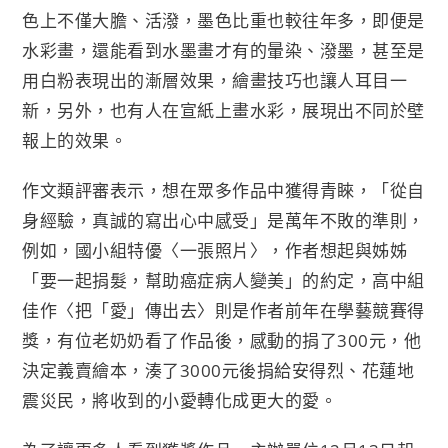
色上不僅大膽、活潑，墨色比重也較往年多，即便是
水彩畫，還能看到水墨畫才有的暈染、潑墨，甚至是
用白粉表現出的漸層效果，繪畫技巧也讓人耳目一
新，另外，也有人在宣紙上畫水彩，展現出不同於壁
報上的效果。
作文類評審表示，想在眾多作品中獲得青睞，「從自
身經驗，真誠的寫出心中感受」是萬年不敗的準則，
例如，國小組特優〈一張照片〉，作者想起與姊姊
「要一起捐髮，幫助癌症病人變美」的約定，高中組
佳作〈把「愛」傳出去〉則是作者前年在學藝競賽得
獎，有位老奶奶看了作品後，感動的捐了300元，他
決定義賣繪本，湊了3000元後捐給安得烈、花蓮地
震災民，將收到的小愛轉化成更大的愛。