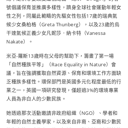
號倡議保育並推廣多樣性，躋身全球社會運動年輕女
性之列，同屬此範疇的先驅女性包括17歲的瑞典氣
候少女桑柏格（Greta Thunberg），以及23歲的烏
干達氣候正義少女凡妮莎．納卡特（Vanessa
Nakate）。
米亞-羅斯13歲時在父母的幫助下，籌畫了第一場
「自然種族平等」（Race Equality in Nature）會
議，旨在強調獲取自然資源、保育和環境工作方面缺
乏種族多樣性。環保部門是英國多元化程度最低的行
業之一，英國一項研究發現，僅超過3%的環境專業
人員為非白人的少數民族。
她透過那次活動邀請非政府組織（NGO）、學者和
年輕的自然主義學家，以及來自非裔、亞裔和少數民