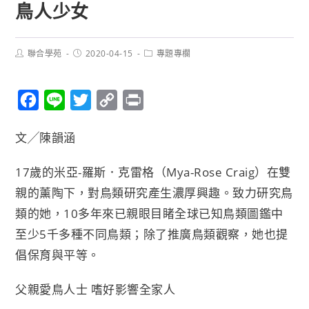
鳥人少女
聯合學苑
2020-04-15
專題專欄
F
L
T
C
P
a
i
w
o
r
文╱陳韻涵
c
n
i
p
i
e
e
t
y
n
17歲的米亞-羅斯．克雷格（Mya-Rose Craig）在雙
b
t
L
t
親的薰陶下，對鳥類研究產生濃厚興趣。致力研究鳥
o
e
i
類的她，10多年來已親眼目睹全球已知鳥類圖鑑中
o
r
n
至少5千多種不同鳥類；除了推廣鳥類觀察，她也提
k
k
倡保育與平等。
父親愛鳥人士 嗜好影響全家人