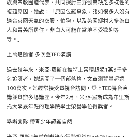
族與宗教團體代表，共同探討田野觀察缺乏多樣性的
複雜原因。她說：「原因包羅萬象，諸如很多人沒有
適合英國天氣的衣服、怕狗，以及英國鄉村大多為白
人和菁英所居住，非白人可能在當地不受歡迎等
等。」
上萬追隨者 多次登TED演講
過去幾年來，米亞-羅斯在推特上累積超過1萬3千多
名追隨者，她還開了一個部落格，文章瀏覽量超過
100萬次。她經常接受電視台訪問，登上TED舞台演
講並舉辦多場講座。今年2月，米亞-羅斯成為布里斯
托大學最年輕的理學院學士榮譽學位得獎者。
舉辦營隊 帶青少年認識自然
米亞-羅斯4年前創辦綠色行動組織Black2Nature，