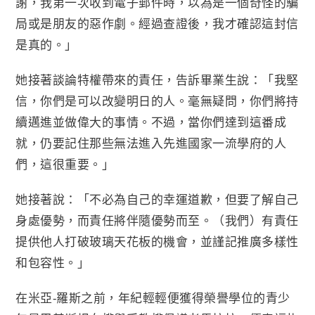
謝，我第一次收到電子郵件時，以為是一個奇怪的騙
局或是朋友的惡作劇。經過查證後，我才確認這封信
是真的。」
她接著談論特權帶來的責任，告訴畢業生說：「我堅
信，你們是可以改變明日的人。毫無疑問，你們將持
續邁進並做偉大的事情。不過，當你們達到這番成
就，仍要記住那些無法進入先進國家一流學府的人
們，這很重要。」
她接著說：「不必為自己的幸運道歉，但要了解自己
身處優勢，而責任將伴隨優勢而至。（我們）有責任
提供他人打破玻璃天花板的機會，並謹記推廣多樣性
和包容性。」
在米亞-羅斯之前，年紀輕輕便獲得榮譽學位的青少