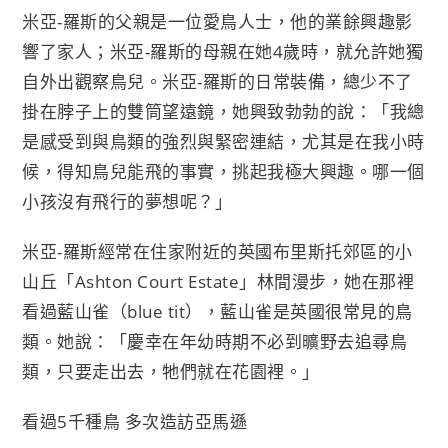
米亞-羅斯的父親是一位愛鳥人士，他的業餘興趣影
響了家人；米亞-羅斯的母親在她4歲時，就允許她獨
自外出觀察鳥兒。米亞-羅斯的日常裝備，總少不了
掛在脖子上的雙筒望遠鏡，她興致勃勃的說：「我總
是感受到與鳥類的強烈與緊密連結，尤其是在我小時
候，得知鳥兒能飛的事實，挑起我極大興趣。哪一個
小孩沒有飛行的夢想呢？」
米亞-羅斯經常在住家附近的英國布里斯托郊區的小
山丘「Ashton Court Estate」林間漫步，她在那裡
看過藍山雀（blue tit），藍山雀是英國很常見的鳥
類。她說：「慶幸在年幼時期不必到曠野去追尋鳥
類，只要走出去，牠們就在花園裡。」
看過5千種鳥 多次造訪亞馬遜