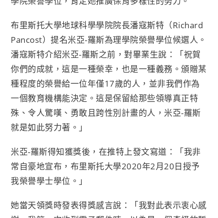
學院榮譽學位，肯定她推廣保育多樣性的努力。
布里斯托大學地球科學學院院長潘寇斯特（Richard
Pancost）提名米亞-羅斯為理學院榮譽學位候選人。
潘寇斯特介紹米亞-羅斯之前，對畢業生說：「祝賀
你們的成就，這是一種榮幸，也是一種義務。頒贈某
種程度的榮譽給一位年僅17歲的人，並非我們作為
一個教育機構能決定。這是保留給那些領導真正特
殊、令人驚嘆、勇敢且跨性別計畫的人，米亞-羅斯
就是如此努力著。」
米亞-羅斯得知獲獎後，在推特上發文寫道：「我非
常自豪地宣布，布里斯托大學2020年2月20日授予
我榮譽學士學位。」
她當天領獎時發表得獎感言說：「我對此表示衷心感