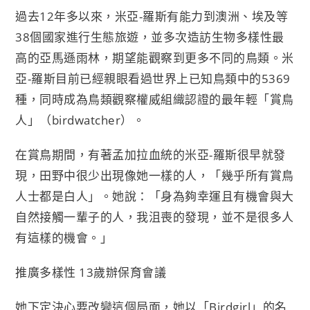
過去12年多以來，米亞-羅斯有能力到澳洲、埃及等
38個國家進行生態旅遊，並多次造訪生物多樣性最
高的亞馬遜雨林，期望能觀察到更多不同的鳥類。米
亞-羅斯目前已經親眼看過世界上已知鳥類中的5369
種，同時成為鳥類觀察權威組織認證的最年輕「賞鳥
人」（birdwatcher）。
在賞鳥期間，有著孟加拉血統的米亞-羅斯很早就發
現，田野中很少出現像她一樣的人，「幾乎所有賞鳥
人士都是白人」。她說：「身為夠幸運且有機會與大
自然接觸一輩子的人，我沮喪的發現，並不是很多人
有這樣的機會。」
推廣多樣性 13歲辦保育會議
她下定決心要改變這個局面，她以「Birdgirl」的名