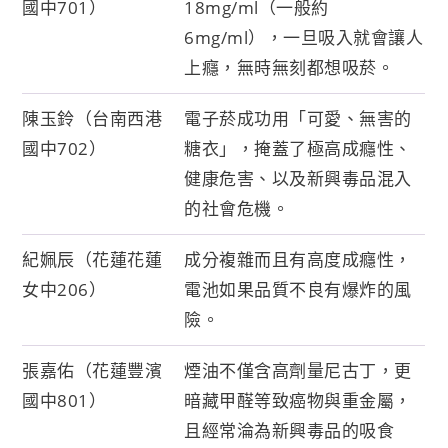
國中701）
18mg/ml（一般約
6mg/ml），一旦吸入就會讓人
上癮，無時無刻都想吸菸。
陳玉鈴（台南西港
電子菸成功用「可愛、無害的
國中702）
糖衣」，掩蓋了極高成癮性、
健康危害、以及新興毒品混入
的社會危機。
紀姵辰（花蓮花蓮
成分複雜而且有高度成癮性，
女中206）
電池如果品質不良有爆炸的風
險。
張嘉佑（花蓮豐濱
煙油不僅含高劑量尼古丁，更
國中801）
暗藏甲醛等致癌物與重金屬，
且經常淪為新興毒品的吸食