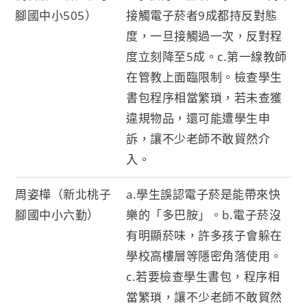
腳國中小505）
接觸電子菸者9成都持反對態
度，一旦接觸過一次，反對程
度立刻降至5成。c.第一線教師
在管教上面臨限制。檢查學生
書包程序相當繁瑣，若未查獲
違規物品，還可能遭學生申
訴，讓不少老師不敢貿然介
入。
周姿樺（新北桃子
a.學生誤認電子菸是能帶來快
腳國中小六勤）
樂的「多巴胺」。b.電子菸沒
有明顯菸味，許多孩子會躲在
學校高樓層等隱密角落使用。
c.若要檢查學生書包，程序相
當繁瑣，讓不少老師不敢貿然