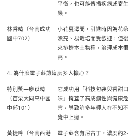
平衡，也可能傳播疾病或寄生
蟲。
林香晴（台南成功
小花蔓澤蘭，引進時因為花朵
國中702）
漂亮、易栽培而受歡迎，但後
來排擠本土物種，治理成本很
高。
4. 為什麼電子菸讓這麼多人擔心？
特別獎—廖苡晴
它成功用「科技包裝與香甜口
（苗栗大同高中國
味」掩蓋了高成癮性與健康危
中部101）
害，導致許多年輕人在不知不
覺中上癮。
黃捷吟（台南西港
電子菸含有尼古丁，濃度約2-