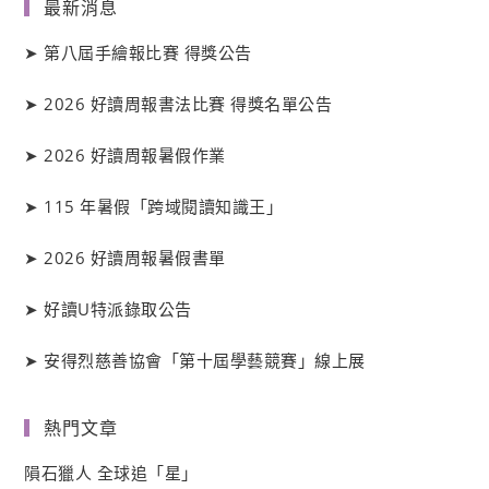
最新消息
➤
第八屆手繪報比賽 得獎公告
➤
2026 好讀周報書法比賽 得獎名單公告
➤
2026 好讀周報暑假作業
➤
115 年暑假「跨域閱讀知識王」
➤
2026 好讀周報暑假書單
➤
好讀
U
特派錄取公告
➤
安得烈慈善協會「第十屆學藝競賽」線上展
熱門文章
隕石獵人 全球追「星」