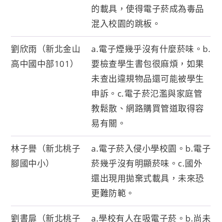
的載具，使得電子菸成為毒品
混入校園的跳板。
劉欣雨（新北金山
a.電子煙幾乎沒有什麼菸味。b.
高中國中部101）
要檢查學生書包很麻煩，如果
未查出違規物品還可能被學生
申訴。c.電子菸氾濫與家庭管
教鬆散、網路購買管道取得容
易有關。
林子譽（新北桃子
a.電子菸入侵小學校園。b.電子
腳國中小）
菸幾乎沒有明顯菸味。c.國外
還出現用拋棄式載具，未來恐
更難防範。
劉書扉（新北桃子
a.學校有人在吸電子菸。b.尚未