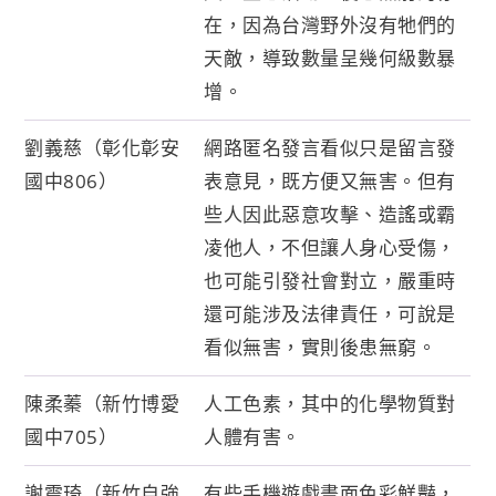
在，因為台灣野外沒有牠們的
天敵，導致數量呈幾何級數暴
增。
劉義慈（彰化彰安
網路匿名發言看似只是留言發
國中806）
表意見，既方便又無害。但有
些人因此惡意攻擊、造謠或霸
凌他人，不但讓人身心受傷，
也可能引發社會對立，嚴重時
還可能涉及法律責任，可說是
看似無害，實則後患無窮。
陳柔蓁（新竹博愛
人工色素，其中的化學物質對
國中705）
人體有害。
謝震琦（新竹自強
有些手機遊戲畫面色彩鮮豔，