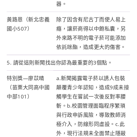
器。
黃路恩（新北忠義
除了因含有尼古丁而使人易上
國小507）
癮，讓菸商得以中飽私囊，另
外來路不明的電子菸可能添加
依託咪酯，造成更大的傷害。
5. 請從這則新聞找出你認為最重要的3個點。
特別獎—廖苡晴
a.新聞揭露電子菸以誘人包裝
（苗栗大同高中國
顛覆青少年認知，造成9成未接
中部101）
觸學生在嘗試一次後反對率腰
斬。b.校園管理面臨程序繁瑣
與行政申訴風險，導致教師消
極介入，防線形同虛設。c.此
外，現行法規未全面禁止隱蔽