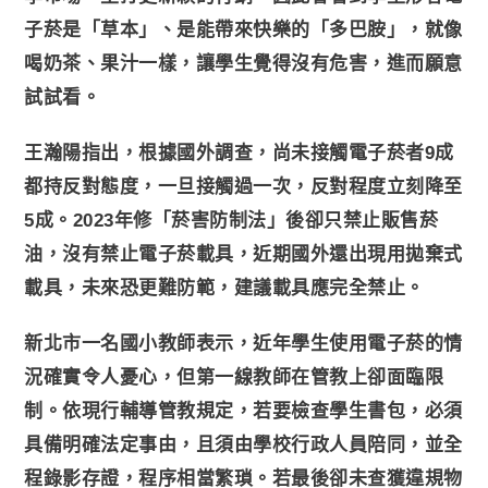
子菸是「草本」、是能帶來快樂的「多巴胺」，就像
喝奶茶、果汁一樣，讓學生覺得沒有危害，進而願意
試試看。
王瀚陽指出，根據國外調查，尚未接觸電子菸者9成
都持反對態度，一旦接觸過一次，反對程度立刻降至
5成。2023年修「菸害防制法」後卻只禁止販售菸
油，沒有禁止電子菸載具，近期國外還出現用拋棄式
載具，未來恐更難防範，建議載具應完全禁止。
新北市一名國小教師表示，近年學生使用電子菸的情
況確實令人憂心，但第一線教師在管教上卻面臨限
制。依現行輔導管教規定，若要檢查學生書包，必須
具備明確法定事由，且須由學校行政人員陪同，並全
程錄影存證，程序相當繁瑣。若最後卻未查獲違規物