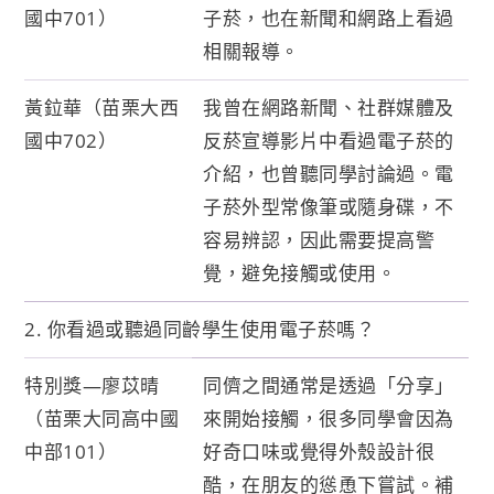
國中701）
子菸，也在新聞和網路上看過
相關報導。
黃鉝華（苗栗大西
我曾在網路新聞、社群媒體及
國中702）
反菸宣導影片中看過電子菸的
介紹，也曾聽同學討論過。電
子菸外型常像筆或隨身碟，不
容易辨認，因此需要提高警
覺，避免接觸或使用。
2. 你看過或聽過同齡學生使用電子菸嗎？
特別獎—廖苡晴
同儕之間通常是透過「分享」
（苗栗大同高中國
來開始接觸，很多同學會因為
中部101）
好奇口味或覺得外殼設計很
酷，在朋友的慫恿下嘗試。補