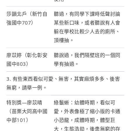
莎韻北戶（新竹自
聽過，有同學下課時低聲討論
強國中707）
某些新口味，或者聽說有人會
躲在學校比較少人去的廁所、
頂樓抽。
廖苡婷（彰化彰安
聽說過，我們隔壁班的一個同
國中803）
學有抽過。
3. 有些東西看似可愛、無害，其實麻煩多多、後害
無窮，請舉一例。
特別獎—廖苡晴
綠鬣蜥：幼體時期，看似可
（苗栗大同高中國
愛，外表像極了縮小版的卡通
中部101）
小恐龍，成體時期，體型巨
大，生態浩劫，後患無窮的存