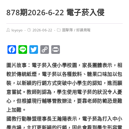
878期2026-6-22 電子菸入侵
loyoyo
2026-06-22
圖擊隊
/
好讀周報
F
L
T
C
P
a
i
w
o
r
圖片故事：電子菸入侵小學校園，家長團體表示，相
c
n
i
p
i
較於傳統紙煙，電子菸以各種飲料、糖果口味加以包
e
e
t
y
n
裝，以新穎的行銷方式突破中小學生的認知，進而願
b
t
L
t
意嘗試。教師則認為，學生使用電子菸的狀況令人憂
o
e
i
o
r
n
心，但根據現行輔導管教辦法，要靠老師防範恐是難
k
k
上加難。
國教行動聯盟理事長王瀚陽表示，電子菸為打入中小
學市場，主打更新穎的行銷，因此會看到學生形容電