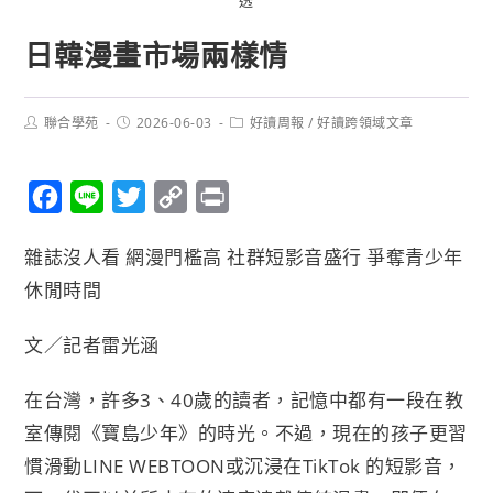
日韓漫畫市場兩樣情
聯合學苑
2026-06-03
好讀周報
/
好讀跨領域文章
F
L
T
C
P
a
i
w
o
r
雜誌沒人看 網漫門檻高 社群短影音盛行 爭奪青少年
c
n
i
p
i
休閒時間
e
e
t
y
n
b
t
L
t
文／記者雷光涵
o
e
i
o
r
n
在台灣，許多3、40歲的讀者，記憶中都有一段在教
k
k
室傳閱《寶島少年》的時光。不過，現在的孩子更習
慣滑動LINE WEBTOON或沉浸在TikTok 的短影音，