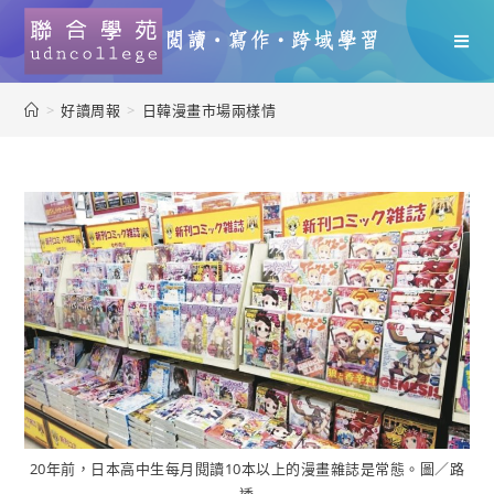
>
好讀周報
>
日韓漫畫市場兩樣情
20年前，日本高中生每月閱讀10本以上的漫畫雜誌是常態。圖／路
透