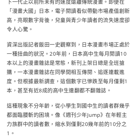
下一代正以前所未有的速度遠離傳統漫畫。即便在
「漫畫大國」日本，電子閱讀看似帶動市場產值創新
高，亮眼數字背後，兒童與青少年讀者的流失速度卻
令人心驚。
資深出版記者飯田一史觀察到，日本漫畫市場正處於
一種扭曲的狀況。20年前，日本高中生每月閱讀10
本以上的漫畫雜誌是常態，新刊上架日總是全班搶
購，一本漫畫雜誌在同學間相互傳閱、追逐連載進
度。但根據最新調查，這個數字已慘跌至每月僅剩1
本，甚至有近8成的高中生連翻都不翻雜誌。
這種現象不分年齡，從小學生到國中生的讀者群幾乎
都面臨腰斬的困境。像《週刊少年Jump》在年輕主
力族群中的讀者數，縮水到僅剩20幾年前的10分之
1。