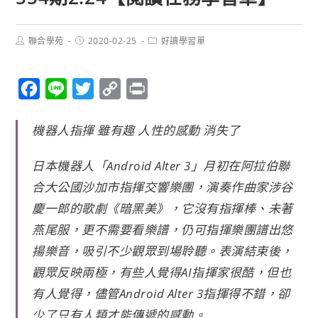
聯合學苑
2020-02-25
好讀學習單
F
L
T
C
P
a
i
w
o
r
機器人指揮 雖有趣 人性的感動 消失了
c
n
i
p
i
e
e
t
y
n
日本機器人「Android Alter 3」月初在阿拉伯聯
b
t
L
t
合大公國沙加市指揮交響樂團，演奏作曲家涉谷
o
e
i
慶一郎的歌劇《暗黑美》，它沒有指揮棒、未著
o
r
n
燕尾服，更不需要看樂譜，仍可指揮樂團譜出悠
k
k
揚樂音，吸引不少觀眾到場聆聽。表演結束後，
觀眾反映兩極，有些人覺得AI指揮家很酷，但也
有人覺得，儘管Android Alter 3指揮得不錯，卻
少了只有人類才能傳遞的感動。