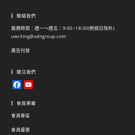
聯絡我們
服務時間：週一～週五：9:00~18:00(例假日除外)
uwriting@udngroup.com
廣告刊登
關注我們
F
Y
a
o
c
u
會員專屬
e
T
會員專區
b
u
會員優惠
o
b